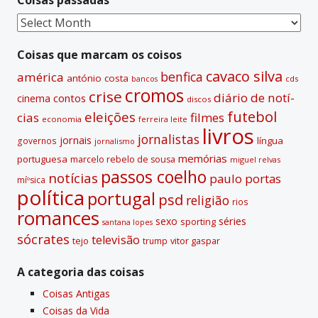
a
t
Coisas
i
passadas
v
Coisas que marcam os coisos
e
cavaco silva
benfica
américa
antónio costa
cds
bancos
:
cromos
crise
diário de notí­
contos
cinema
discos
futebol
eleições
cias
filmes
economia
ferreira leite
livros
jornalistas
jornais
lí­ngua
governos
jornalismo
memórias
portuguesa
marcelo rebelo de sousa
miguel relvas
passos coelho
notí­cias
paulo portas
míºsica
polí­tica
portugal
psd
religião
rios
romances
sexo
séries
sporting
santana lopes
sócrates
televisão
tejo
vitor gaspar
trump
A categoria das coisas
Coisas Antigas
Coisas da Vida