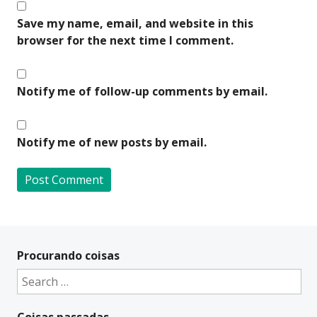
Save my name, email, and website in this
browser for the next time I comment.
Notify me of follow-up comments by email.
Notify me of new posts by email.
A
l
t
Procurando coisas
e
Search
r
for:
n
Coisas passadas