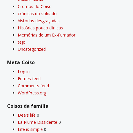
Cromos do Coiso
crónicas do solnado
histórias desgraçadas
Histórias pouco clí­nicas
Memórias de um Ex-Fumador
tejo
Uncategorized
Meta-Coiso
Log in
Entries feed
Comments feed
WordPress.org
Coisos da famí­lia
Dee's life
0
La Plume Dissidente
0
Life is simple
0