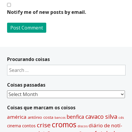
Notify me of new posts by email.
A
l
t
Procurando coisas
e
Search
r
for:
n
Coisas passadas
a
t
Coisas
i
passadas
v
Coisas que marcam os coisos
e
cavaco silva
benfica
américa
antónio costa
cds
bancos
:
cromos
crise
diário de notí­
contos
cinema
discos