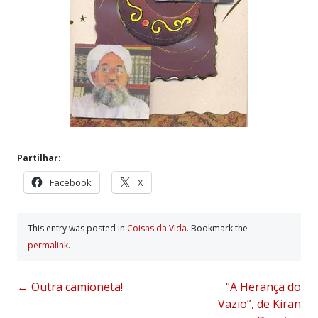
Partilhar:
Facebook
X
This entry was posted in
Coisas da Vida
. Bookmark the
permalink
.
Post
←
Outra camioneta!
“A Herança do
Vazio”, de Kiran