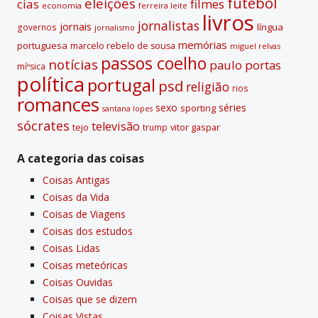
futebol
eleições
cias
filmes
economia
ferreira leite
livros
jornalistas
jornais
lí­ngua
governos
jornalismo
memórias
portuguesa
marcelo rebelo de sousa
miguel relvas
passos coelho
notí­cias
paulo portas
míºsica
polí­tica
portugal
psd
religião
rios
romances
sexo
séries
sporting
santana lopes
sócrates
televisão
tejo
vitor gaspar
trump
A categoria das coisas
Coisas Antigas
Coisas da Vida
Coisas de Viagens
Coisas dos estudos
Coisas Lidas
Coisas meteóricas
Coisas Ouvidas
Coisas que se dizem
Coisas Vistas