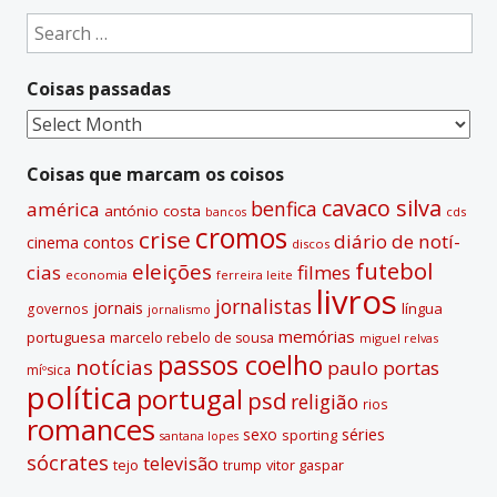
e
Search
r
for:
n
Coisas passadas
a
t
Coisas
i
passadas
v
Coisas que marcam os coisos
e
cavaco silva
benfica
américa
antónio costa
cds
bancos
:
cromos
crise
diário de notí­
contos
cinema
discos
futebol
eleições
cias
filmes
economia
ferreira leite
livros
jornalistas
jornais
lí­ngua
governos
jornalismo
memórias
portuguesa
marcelo rebelo de sousa
miguel relvas
passos coelho
notí­cias
paulo portas
míºsica
polí­tica
portugal
psd
religião
rios
romances
sexo
séries
sporting
santana lopes
sócrates
televisão
tejo
vitor gaspar
trump