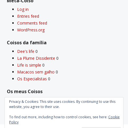
Meta-Coiso
Log in
Entries feed
Comments feed
WordPress.org
Coisos da famí­lia
Dee's life
0
La Plume Dissidente
0
Life is simple
0
Macacos sem galho
0
Os Especialistas
0
Os meus Coisos
Deus
0
Privacy & Cookies: This site uses cookies. By continuing to use this
Velho Coiso
0
website, you agree to their use.
To find out more, including how to control cookies, see here:
Cookie
Policy