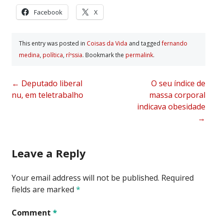
Facebook
X
This entry was posted in
Coisas da Vida
and tagged
fernando
medina
,
polí­tica
,
ríºssia
. Bookmark the
permalink
.
Post
←
Deputado liberal
O seu índice de
nu, em teletrabalho
massa corporal
navigation
indicava obesidade
→
Leave a Reply
Your email address will not be published.
Required
fields are marked
*
Comment
*