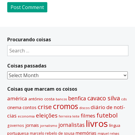
A
l
t
Procurando coisas
e
Search
r
for:
n
Coisas passadas
a
t
Coisas
i
passadas
v
Coisas que marcam os coisos
e
cavaco silva
benfica
américa
antónio costa
cds
bancos
:
cromos
crise
diário de notí­
contos
cinema
discos
futebol
eleições
cias
filmes
economia
ferreira leite
livros
jornalistas
jornais
lí­ngua
governos
jornalismo
memórias
portuguesa
marcelo rebelo de sousa
miguel relvas