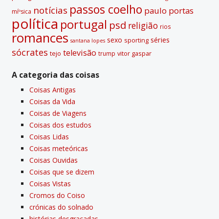
passos coelho
notí­cias
paulo portas
míºsica
polí­tica
portugal
psd
religião
rios
romances
sexo
séries
sporting
santana lopes
sócrates
televisão
tejo
vitor gaspar
trump
A categoria das coisas
Coisas Antigas
Coisas da Vida
Coisas de Viagens
Coisas dos estudos
Coisas Lidas
Coisas meteóricas
Coisas Ouvidas
Coisas que se dizem
Coisas Vistas
Cromos do Coiso
crónicas do solnado
histórias desgraçadas