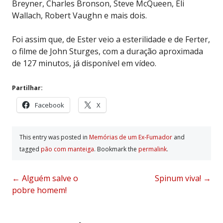
Breyner, Charles Bronson, Steve McQueen, Eli
Wallach, Robert Vaughn e mais dois.
Foi assim que, de Ester veio a esterilidade e de Ferter,
o filme de John Sturges, com a duração aproximada
de 127 minutos, já disponível em vídeo.
Partilhar:
Facebook
X
This entry was posted in
Memórias de um Ex-Fumador
and
tagged
pão com manteiga
. Bookmark the
permalink
.
Post
←
Alguém salve o
Spinum viva!
→
pobre homem!
navigation