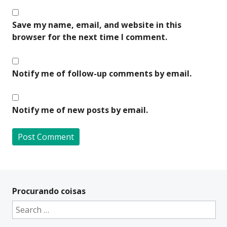
Save my name, email, and website in this
browser for the next time I comment.
Notify me of follow-up comments by email.
Notify me of new posts by email.
A
l
t
Procurando coisas
e
Search
r
for:
n