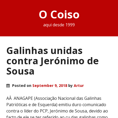
O Coiso
aqui desde 1999
Galinhas unidas
contra Jerónimo de
Sousa
Posted on
September 9, 2018
by
Artur
AÂ ANAGAPE (Associação Nacional das Galinhas
Patrióticas e de Esquerda) emitiu duro comunicado
contra o líder do PCP, Jerónimo de Sousa, devido ao
facto de ele se ter referido ao cu das galinhas como