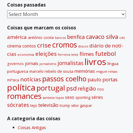
Coisas passadas
a
t
Coisas
i
passadas
v
Coisas que marcam os coisos
e
cavaco silva
benfica
américa
antónio costa
cds
bancos
:
cromos
crise
diário de notí­
contos
cinema
discos
futebol
eleições
cias
filmes
economia
ferreira leite
livros
jornalistas
jornais
lí­ngua
governos
jornalismo
memórias
portuguesa
marcelo rebelo de sousa
miguel relvas
passos coelho
notí­cias
paulo portas
míºsica
polí­tica
portugal
psd
religião
rios
romances
sexo
séries
sporting
santana lopes
sócrates
televisão
tejo
vitor gaspar
trump
A categoria das coisas
Coisas Antigas