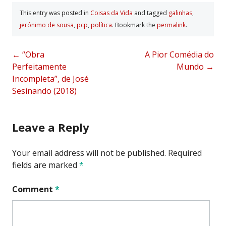
This entry was posted in
Coisas da Vida
and tagged
galinhas
,
jerónimo de sousa
,
pcp
,
polí­tica
. Bookmark the
permalink
.
Post
←
“Obra
A Pior Comédia do
Perfeitamente
Mundo
→
navigation
Incompleta”, de José
Sesinando (2018)
Leave a Reply
Your email address will not be published.
Required
fields are marked
*
Comment
*