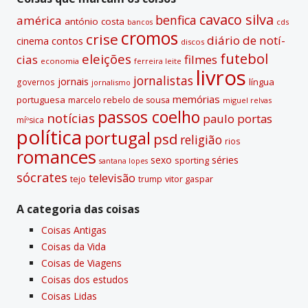
e
cavaco silva
benfica
américa
antónio costa
cds
bancos
:
cromos
crise
diário de notí­
contos
cinema
discos
futebol
eleições
cias
filmes
economia
ferreira leite
livros
jornalistas
jornais
lí­ngua
governos
jornalismo
memórias
portuguesa
marcelo rebelo de sousa
miguel relvas
passos coelho
notí­cias
paulo portas
míºsica
polí­tica
portugal
psd
religião
rios
romances
sexo
séries
sporting
santana lopes
sócrates
televisão
tejo
vitor gaspar
trump
A categoria das coisas
Coisas Antigas
Coisas da Vida
Coisas de Viagens
Coisas dos estudos
Coisas Lidas