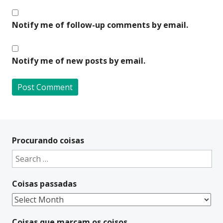
Notify me of follow-up comments by email.
Notify me of new posts by email.
A
l
t
Procurando coisas
e
Search
r
for:
n
Coisas passadas
a
t
Coisas
i
passadas
v
Coisas que marcam os coisos