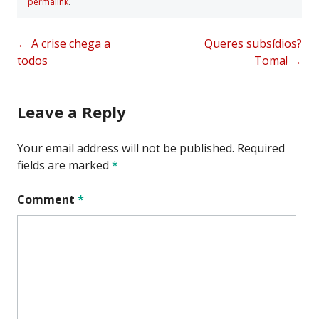
permalink
.
Post
←
A crise chega a
Queres subsídios?
todos
Toma!
→
navigation
Leave a Reply
Your email address will not be published.
Required
fields are marked
*
Comment
*