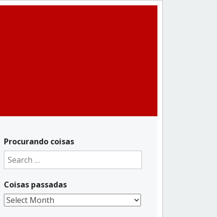
Procurando coisas
Search
for:
Coisas passadas
Coisas
passadas