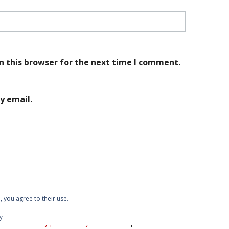
n this browser for the next time I comment.
y email.
, you agree to their use.
y
Proudly powered by WordPress
|
Theme: Kubrick 2014.