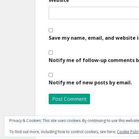
Save my name, email, and website i
Notify me of follow-up comments b
Notify me of new posts by email.
A
Privacy & Cookies: This site uses cookies. By continuing to use this website
l
t
To find out more, including how to control cookies, see here:
Cookie Polic
e