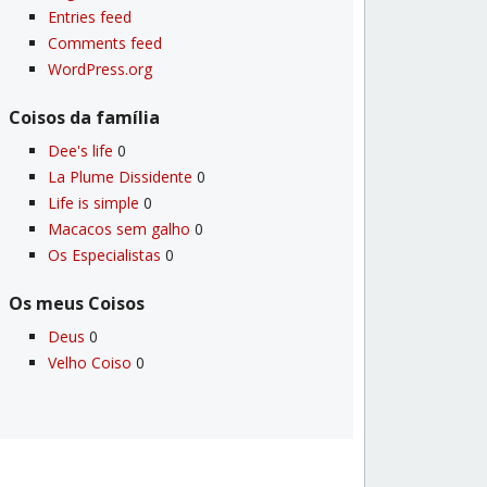
Entries feed
Comments feed
WordPress.org
Coisos da famí­lia
Dee's life
0
La Plume Dissidente
0
Life is simple
0
Macacos sem galho
0
Os Especialistas
0
Os meus Coisos
Deus
0
Velho Coiso
0