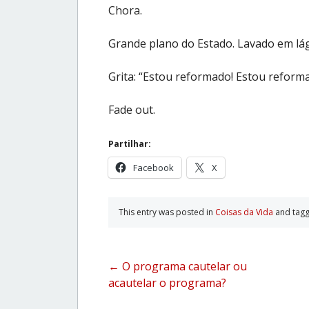
Chora.
Grande plano do Estado. Lavado em lá
Grita: “Estou reformado! Estou reforma
Fade out.
Partilhar:
Facebook
X
This entry was posted in
Coisas da Vida
and tag
Post
←
O programa cautelar ou
acautelar o programa?
navigation