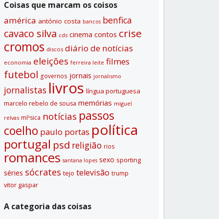
Coisas que marcam os coisos
benfica
américa
antónio costa
bancos
crise
cavaco silva
contos
cinema
cds
cromos
diário de notí­cias
discos
eleições
filmes
economia
ferreira leite
futebol
jornais
governos
jornalismo
livros
jornalistas
lí­ngua portuguesa
memórias
marcelo rebelo de sousa
miguel
passos
notí­cias
míºsica
relvas
polí­tica
coelho
paulo portas
portugal
psd
religião
rios
romances
sexo
sporting
santana lopes
sócrates
televisão
séries
tejo
trump
vitor gaspar
A categoria das coisas