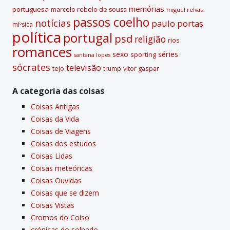
memórias
portuguesa
marcelo rebelo de sousa
miguel relvas
passos coelho
notí­cias
paulo portas
míºsica
polí­tica
portugal
psd
religião
rios
romances
sexo
séries
sporting
santana lopes
sócrates
televisão
tejo
vitor gaspar
trump
A categoria das coisas
Coisas Antigas
Coisas da Vida
Coisas de Viagens
Coisas dos estudos
Coisas Lidas
Coisas meteóricas
Coisas Ouvidas
Coisas que se dizem
Coisas Vistas
Cromos do Coiso
crónicas do solnado