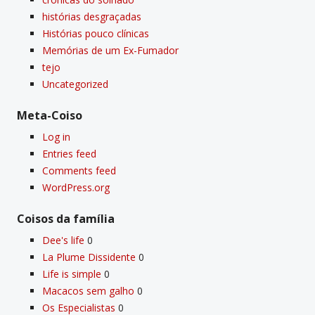
histórias desgraçadas
Histórias pouco clí­nicas
Memórias de um Ex-Fumador
tejo
Uncategorized
Meta-Coiso
Log in
Entries feed
Comments feed
WordPress.org
Coisos da famí­lia
Dee's life
0
La Plume Dissidente
0
Life is simple
0
Macacos sem galho
0
Os Especialistas
0