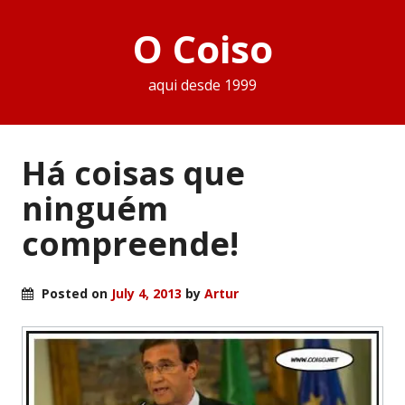
O Coiso
aqui desde 1999
Há coisas que
ninguém
compreende!
Posted on
July 4, 2013
by
Artur