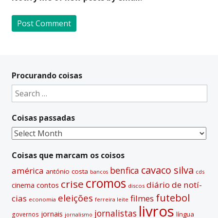
A
l
t
Procurando coisas
e
Search
r
for:
n
Coisas passadas
a
t
Coisas
i
passadas
v
Coisas que marcam os coisos
e
cavaco silva
benfica
américa
antónio costa
cds
bancos
:
cromos
crise
diário de notí­
contos
cinema
discos
futebol
eleições
cias
filmes
economia
ferreira leite
livros
jornalistas
jornais
lí­ngua
governos
jornalismo