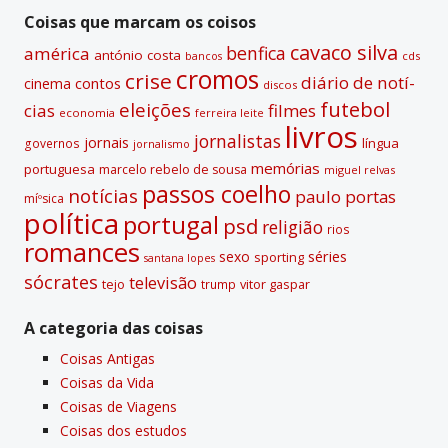
v
Coisas que marcam os coisos
e
cavaco silva
benfica
américa
antónio costa
cds
bancos
:
cromos
crise
diário de notí­
contos
cinema
discos
futebol
eleições
cias
filmes
economia
ferreira leite
livros
jornalistas
jornais
lí­ngua
governos
jornalismo
memórias
portuguesa
marcelo rebelo de sousa
miguel relvas
passos coelho
notí­cias
paulo portas
míºsica
polí­tica
portugal
psd
religião
rios
romances
sexo
séries
sporting
santana lopes
sócrates
televisão
tejo
vitor gaspar
trump
A categoria das coisas
Coisas Antigas
Coisas da Vida
Coisas de Viagens
Coisas dos estudos