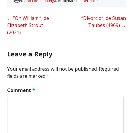
tagged
pão com manteiga
. Bookmark the
permalink
.
Post
←
“Oh William!”, de
“Divórcio”, de Susan
Elizabeth Strout
Taubes (1969)
→
navigation
(2021)
Leave a Reply
Your email address will not be published.
Required
fields are marked
*
Comment
*