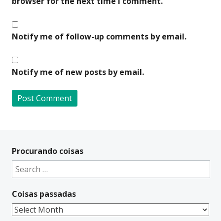
browser for the next time I comment.
Notify me of follow-up comments by email.
Notify me of new posts by email.
A
l
t
Procurando coisas
e
Search
r
for:
n
Coisas passadas
a
t
Coisas
i
passadas