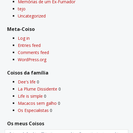
Memórias de um Ex-Fumador
tejo
Uncategorized
Meta-Coiso
Log in
Entries feed
Comments feed
WordPress.org
Coisos da famí­lia
Dee's life
0
La Plume Dissidente
0
Life is simple
0
Macacos sem galho
0
Os Especialistas
0
Os meus Coisos
Deus
0