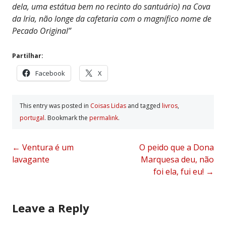
dela, uma estátua bem no recinto do santuário) na Cova
da Iria, não longe da cafetaria com o magnífico nome de
Pecado Original”
Partilhar:
Facebook
X
This entry was posted in
Coisas Lidas
and tagged
livros
,
portugal
. Bookmark the
permalink
.
Post
←
Ventura é um
O peido que a Dona
lavagante
Marquesa deu, não
navigation
foi ela, fui eu!
→
Leave a Reply