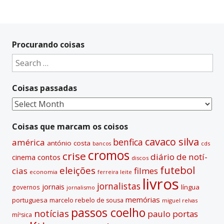
A
l
t
Procurando coisas
e
Search
r
for:
n
Coisas passadas
a
t
Coisas
i
passadas
v
Coisas que marcam os coisos
e
cavaco silva
benfica
américa
antónio costa
cds
bancos
:
cromos
crise
diário de notí­
contos
cinema
discos
futebol
eleições
cias
filmes
economia
ferreira leite
livros
jornalistas
jornais
lí­ngua
governos
jornalismo
memórias
portuguesa
marcelo rebelo de sousa
miguel relvas
passos coelho
notí­cias
paulo portas
míºsica