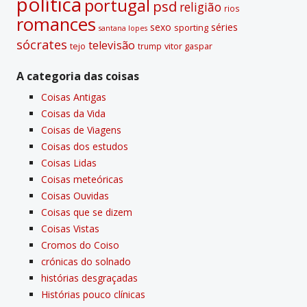
polí­tica
portugal
psd
religião
rios
romances
sexo
séries
sporting
santana lopes
sócrates
televisão
tejo
vitor gaspar
trump
A categoria das coisas
Coisas Antigas
Coisas da Vida
Coisas de Viagens
Coisas dos estudos
Coisas Lidas
Coisas meteóricas
Coisas Ouvidas
Coisas que se dizem
Coisas Vistas
Cromos do Coiso
crónicas do solnado
histórias desgraçadas
Histórias pouco clí­nicas