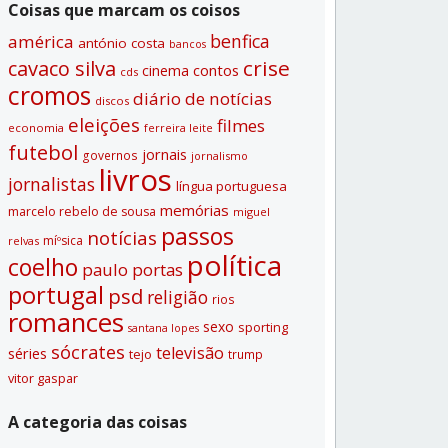
Coisas que marcam os coisos
benfica
américa
antónio costa
bancos
crise
cavaco silva
contos
cinema
cds
cromos
diário de notí­cias
discos
eleições
filmes
economia
ferreira leite
futebol
jornais
governos
jornalismo
livros
jornalistas
lí­ngua portuguesa
memórias
marcelo rebelo de sousa
miguel
passos
notí­cias
míºsica
relvas
polí­tica
coelho
paulo portas
portugal
psd
religião
rios
romances
sexo
sporting
santana lopes
sócrates
televisão
séries
tejo
trump
vitor gaspar
A categoria das coisas