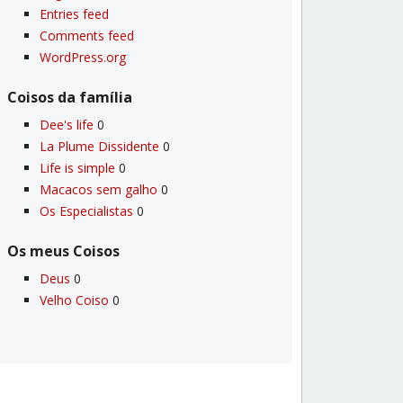
Entries feed
Comments feed
WordPress.org
Coisos da famí­lia
Dee's life
0
La Plume Dissidente
0
Life is simple
0
Macacos sem galho
0
Os Especialistas
0
Os meus Coisos
Deus
0
Velho Coiso
0