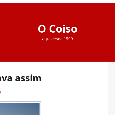
O Coiso
aqui desde 1999
ava assim
r