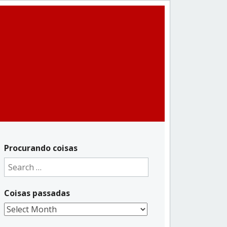
Procurando coisas
Search
for:
Coisas passadas
Coisas
passadas