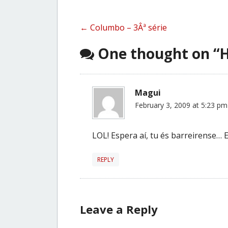
Post
←
Columbo – 3Âª série
navigation
One thought on “
H
Magui
February 3, 2009 at 5:23 pm
LOL! Espera aí, tu és barreirense… 
REPLY
Leave a Reply