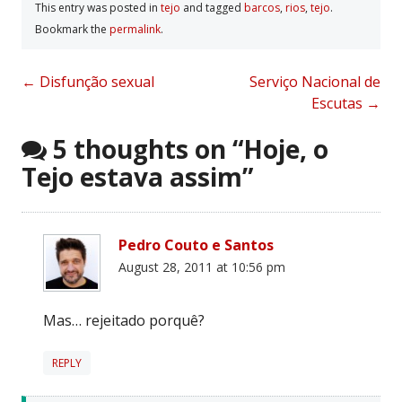
This entry was posted in
tejo
and tagged
barcos
,
rios
,
tejo
.
Bookmark the
permalink
.
Post
←
Disfunção sexual
Serviço Nacional de
Escutas
→
navigation
5 thoughts on “
Hoje, o
Tejo estava assim
”
Pedro Couto e Santos
August 28, 2011 at 10:56 pm
Mas… rejeitado porquê?
REPLY