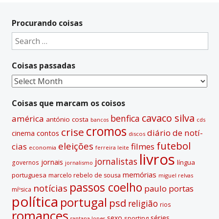
l
t
Procurando coisas
e
Search
r
for:
n
Coisas passadas
a
t
Coisas
i
passadas
v
Coisas que marcam os coisos
e
cavaco silva
benfica
américa
antónio costa
cds
bancos
:
cromos
crise
diário de notí­
contos
cinema
discos
futebol
eleições
cias
filmes
economia
ferreira leite
livros
jornalistas
jornais
lí­ngua
governos
jornalismo
memórias
portuguesa
marcelo rebelo de sousa
miguel relvas
passos coelho
notí­cias
paulo portas
míºsica
polí­tica
portugal
psd
religião
rios
romances
sexo
séries
sporting
santana lopes