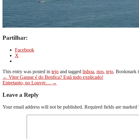
Partilhar:
Facebook
X
This entry was posted in
tejo
and tagged
lisboa
,
rios
,
tejo
. Bookmark 
Post
←
Vitor Gaspar é do Benfica? Está tudo explicado!
Entretanto, no Louvre…
→
navigation
Leave a Reply
Your email address will not be published.
Required fields are marked