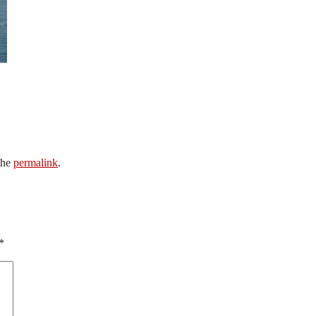
the
permalink
.
*