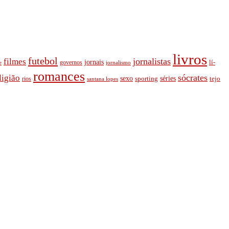
livros
futebol
jornalistas
filmes
jornais
lí­
governos
e
jornalismo
romances
ligião
sócrates
séries
sexo
rios
sporting
tejo
santana lopes