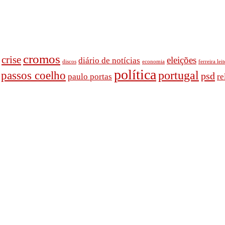
cromos
crise
eleições
diário de notí­cias
discos
economia
ferreira leit
polí­tica
passos coelho
portugal
psd
re
paulo portas