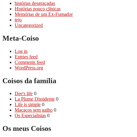
histórias desgraçadas
Histórias pouco clí­nicas
Memórias de um Ex-Fumador
tejo
Uncategorized
Meta-Coiso
Log in
Entries feed
Comments feed
WordPress.org
Coisos da famí­lia
Dee's life
0
La Plume Dissidente
0
Life is simple
0
Macacos sem galho
0
Os Especialistas
0
Os meus Coisos