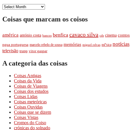
Coisas
passadas
Coisas que marcam os coisos
cavaco silva
benfica
américa
cinema
contos
antónio costa
cds
bancos
notí­cias
memórias
ngua portuguesa
marcelo rebelo de sousa
míºsica
miguel relvas
televisão
trump
vitor gaspar
A categoria das coisas
Coisas Antigas
Coisas da Vida
Coisas de Viagens
Coisas dos estudos
Coisas Lidas
Coisas meteóricas
Coisas Ouvidas
Coisas que se dizem
Coisas Vistas
Cromos do Coiso
crónicas do solnado