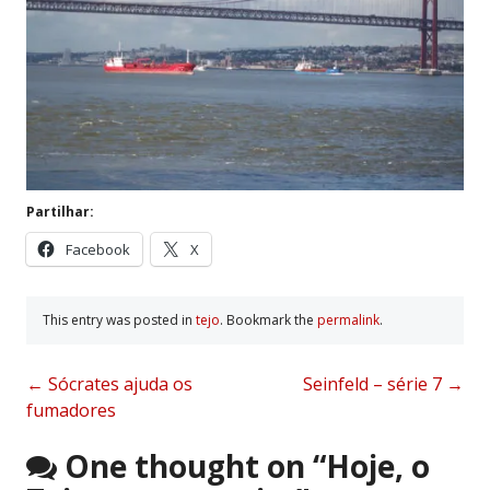
Partilhar:
Facebook
X
This entry was posted in
tejo
. Bookmark the
permalink
.
Post
←
Sócrates ajuda os
Seinfeld – série 7
→
fumadores
navigation
One thought on “
Hoje, o