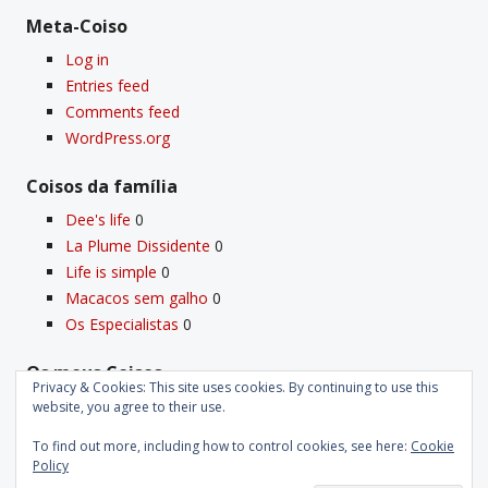
Meta-Coiso
Log in
Entries feed
Comments feed
WordPress.org
Coisos da famí­lia
Dee's life
0
La Plume Dissidente
0
Life is simple
0
Macacos sem galho
0
Os Especialistas
0
Os meus Coisos
Privacy & Cookies: This site uses cookies. By continuing to use this
Deus
0
website, you agree to their use.
Velho Coiso
0
To find out more, including how to control cookies, see here:
Cookie
Policy