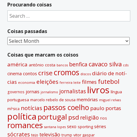
t
Procurando coisas
e
Search
r
for:
n
Coisas passadas
a
t
Coisas
i
passadas
v
Coisas que marcam os coisos
e
cavaco silva
benfica
américa
antónio costa
cds
bancos
:
cromos
crise
diário de notí­
contos
cinema
discos
futebol
eleições
cias
filmes
economia
ferreira leite
livros
jornalistas
jornais
lí­ngua
governos
jornalismo
memórias
portuguesa
marcelo rebelo de sousa
miguel relvas
passos coelho
notí­cias
paulo portas
míºsica
polí­tica
portugal
psd
religião
rios
romances
sexo
séries
sporting
santana lopes
sócrates
televisão
tejo
vitor gaspar
trump