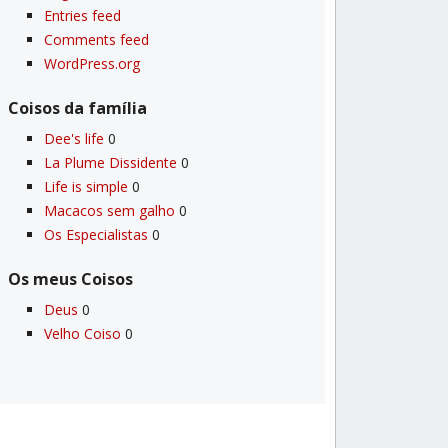
Entries feed
Comments feed
WordPress.org
Coisos da famí­lia
Dee's life
0
La Plume Dissidente
0
Life is simple
0
Macacos sem galho
0
Os Especialistas
0
Os meus Coisos
Deus
0
Velho Coiso
0