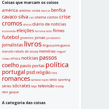
Coisas que marcam os coisos
benfica
américa
antónio costa
bancos
crise
cavaco silva
contos
cinema
cds
cromos
diário de notí­cias
discos
eleições
filmes
economia
ferreira leite
futebol
jornais
governos
jornalismo
livros
jornalistas
lí­ngua portuguesa
memórias
marcelo rebelo de sousa
miguel
passos
notí­cias
míºsica
relvas
polí­tica
coelho
paulo portas
portugal
psd
religião
rios
romances
sexo
sporting
santana lopes
sócrates
televisão
séries
tejo
trump
vitor gaspar
A categoria das coisas