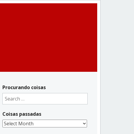
Procurando coisas
Search
for:
Coisas passadas
Coisas
passadas