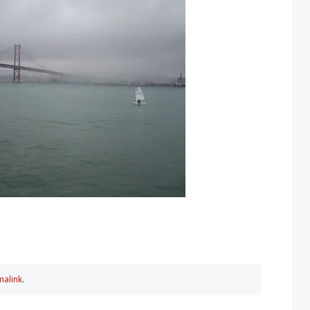
malink
.