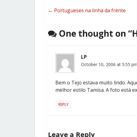
Post
←
Portugueses na linha da frente
navigation
One thought on “
H
LP
October 10, 2006 at 5:55 p
Bem o Tejo estava muito lindo. Aqu
melhor estilo Tamisa. A foto está e
REPLY
Leave a Reply