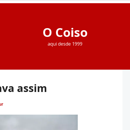
O Coiso
aqui desde 1999
ava assim
ur