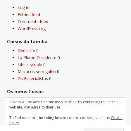
Log in
Entries feed
Comments feed
WordPress.org
Coisos da famí­lia
Dee's life
0
La Plume Dissidente
0
Life is simple
0
Macacos sem galho
0
Os Especialistas
0
Os meus Coisos
Deus
0
Privacy & Cookies: This site uses cookies. By continuing to use this
Velho Coiso
0
website, you agree to their use.
To find out more, including how to control cookies, see here:
Cookie
Policy