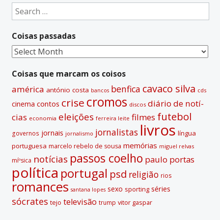
e
Search
r
for:
n
Coisas passadas
a
t
Coisas
i
passadas
v
Coisas que marcam os coisos
e
cavaco silva
benfica
américa
antónio costa
cds
bancos
:
cromos
crise
diário de notí­
contos
cinema
discos
futebol
eleições
cias
filmes
economia
ferreira leite
livros
jornalistas
jornais
lí­ngua
governos
jornalismo
memórias
portuguesa
marcelo rebelo de sousa
miguel relvas
passos coelho
notí­cias
paulo portas
míºsica
polí­tica
portugal
psd
religião
rios
romances
sexo
séries
sporting
santana lopes
sócrates
televisão
tejo
vitor gaspar
trump