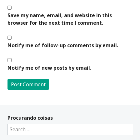
Save my name, email, and website in this
browser for the next time I comment.
Notify me of follow-up comments by email.
Notify me of new posts by email.
A
l
t
Procurando coisas
e
Search
r
for:
n