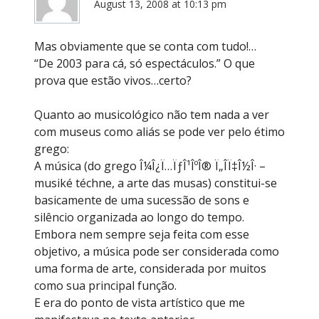
August 13, 2008 at 10:13 pm
Mas obviamente que se conta com tudo!…
“De 2003 para cá, só espectáculos.” O que
prova que estão vivos…certo?
Quanto ao musicológico não tem nada a ver
com museus como aliás se pode ver pelo étimo
grego:
A música (do grego Î¼Î¿Ï…ÏƒÎ¹ÎºÎ® Ï„Î­Ï‡Î½Î· –
musiké téchne, a arte das musas) constitui-se
basicamente de uma sucessão de sons e
silêncio organizada ao longo do tempo.
Embora nem sempre seja feita com esse
objetivo, a música pode ser considerada como
uma forma de arte, considerada por muitos
como sua principal função.
E era do ponto de vista artístico que me