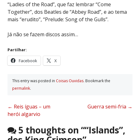
“Ladies of the Road”, que faz lembrar “Come
Together”, dos Beatles de “Abbey Road”, e ao tema
mais “erudito”, “Prelude: Song of the Gulls”.
Já não se fazem discos assim…
Partilhar:
Facebook
X
This entry was posted in
Coisas Ouvidas
. Bookmark the
permalink
.
Post
←
Reis íguas – um
Guerra semi-fria
→
herói algarvio
navigation
5 thoughts on “
“Islands”,
dos King Crimson
”