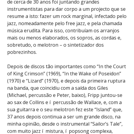
de cerca de 30 anos foi juntando grandes
instrumentistas para dar corpo a um projecto que se
resume a isto: fazer um rock marginal, infectado pelo
jazz, nomeadamente pelo free jazz, e pela chamada
música erudita. Para isso, contribuíam os arranjos
mais ou menos elaborados, os sopros, as cordas e,
sobretudo, o melotron – o sintetizador dos
pobrezinhos.
Depois de discos tão importantes como “In the Court
of King Crimson” (1969), “In the Wake of Poseidon”
(1970) e “Lizard” (1970), e depois da primeira ruptura
na banda, que coincidiu com a saída dos Giles
(Michael, percussão e Peter, baixo), Fripp juntou-se
ao sax de Collins e í percussão de Wallace, e, com a
sua guitarra e o seu melotron fez este “Island” que,
37 anos depois continua a ser um grande disco, na
minha opinião, desde o instrumental “Sailor’s Tale”,
com muito jazz í mistura, í popsong complexa,