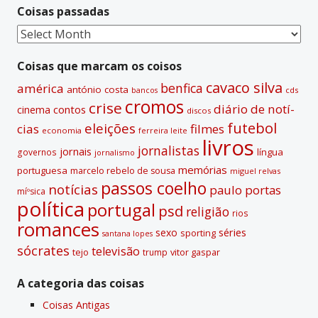
Coisas passadas
a
t
Coisas
i
passadas
v
Coisas que marcam os coisos
e
cavaco silva
benfica
américa
antónio costa
cds
bancos
:
cromos
crise
diário de notí­
contos
cinema
discos
futebol
eleições
cias
filmes
economia
ferreira leite
livros
jornalistas
jornais
lí­ngua
governos
jornalismo
memórias
portuguesa
marcelo rebelo de sousa
miguel relvas
passos coelho
notí­cias
paulo portas
míºsica
polí­tica
portugal
psd
religião
rios
romances
sexo
séries
sporting
santana lopes
sócrates
televisão
tejo
vitor gaspar
trump
A categoria das coisas
Coisas Antigas