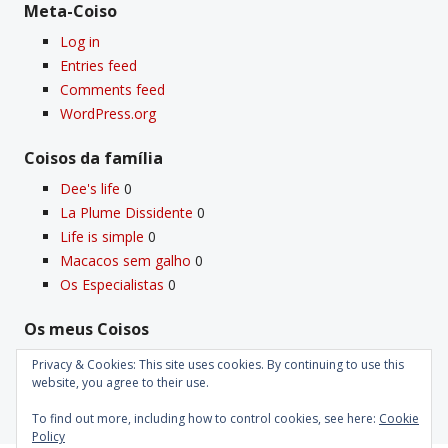
Meta-Coiso
Log in
Entries feed
Comments feed
WordPress.org
Coisos da famí­lia
Dee's life
0
La Plume Dissidente
0
Life is simple
0
Macacos sem galho
0
Os Especialistas
0
Os meus Coisos
Deus
0
Privacy & Cookies: This site uses cookies. By continuing to use this
Velho Coiso
0
website, you agree to their use.
To find out more, including how to control cookies, see here:
Cookie
Policy