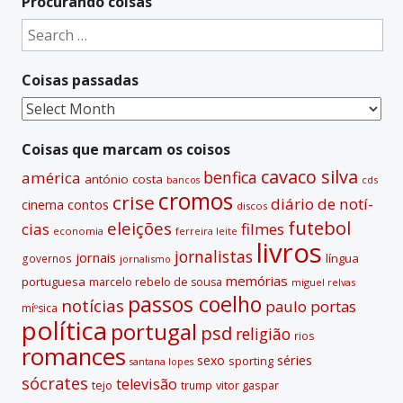
Procurando coisas
e
Search
r
for:
n
Coisas passadas
a
t
Coisas
i
passadas
v
Coisas que marcam os coisos
e
cavaco silva
benfica
américa
antónio costa
cds
bancos
:
cromos
crise
diário de notí­
contos
cinema
discos
futebol
eleições
cias
filmes
economia
ferreira leite
livros
jornalistas
jornais
lí­ngua
governos
jornalismo
memórias
portuguesa
marcelo rebelo de sousa
miguel relvas
passos coelho
notí­cias
paulo portas
míºsica
polí­tica
portugal
psd
religião
rios
romances
sexo
séries
sporting
santana lopes
sócrates
televisão
tejo
vitor gaspar
trump