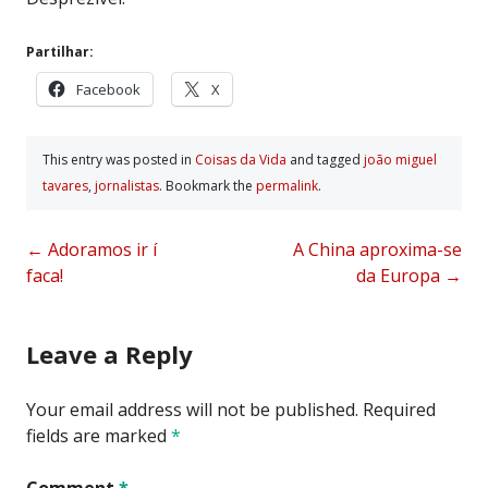
Partilhar:
Facebook
X
This entry was posted in
Coisas da Vida
and tagged
joão miguel
tavares
,
jornalistas
. Bookmark the
permalink
.
Post
←
Adoramos ir í
A China aproxima-se
faca!
da Europa
→
navigation
Leave a Reply
Your email address will not be published.
Required
fields are marked
*
Comment
*