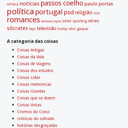
passos coelho
notí­cias
paulo portas
míºsica
polí­tica
portugal
psd
religião
rios
romances
sexo
séries
sporting
santana lopes
sócrates
televisão
tejo
vitor gaspar
trump
A categoria das coisas
Coisas Antigas
Coisas da Vida
Coisas de Viagens
Coisas dos estudos
Coisas Lidas
Coisas meteóricas
Coisas Ouvidas
Coisas que se dizem
Coisas Vistas
Cromos do Coiso
crónicas do solnado
histórias desgraçadas