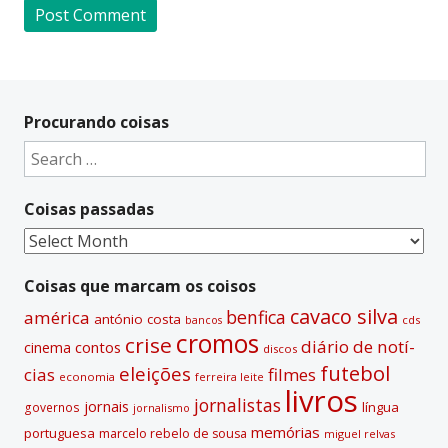
A
l
t
Procurando coisas
e
Search
r
for:
n
Coisas passadas
a
t
Coisas
i
passadas
v
Coisas que marcam os coisos
e
cavaco silva
benfica
américa
antónio costa
cds
bancos
:
cromos
crise
diário de notí­
contos
cinema
discos
futebol
eleições
cias
filmes
economia
ferreira leite
livros
jornalistas
jornais
lí­ngua
governos
jornalismo
memórias
portuguesa
marcelo rebelo de sousa
miguel relvas