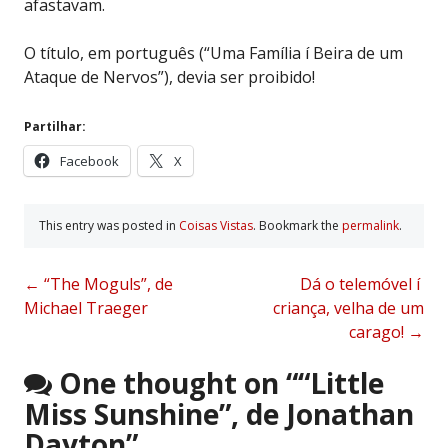
afastavam.
O título, em português (“Uma Família í Beira de um
Ataque de Nervos”), devia ser proibido!
Partilhar:
Facebook
X
This entry was posted in
Coisas Vistas
. Bookmark the
permalink
.
Post
←
“The Moguls”, de
Dá o telemóvel í
Michael Traeger
criança, velha de um
navigation
carago!
→
One thought on “
“Little
Miss Sunshine”, de Jonathan
Dayton
”