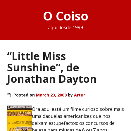
O Coiso
aqui desde 1999
“Little Miss
Sunshine”, de
Jonathan Dayton
Posted on
March 23, 2008
by
Artur
Ora aqui está um filme curioso sobre mais
uma daquelas americanices que nos
deixam estupefactos: os concursos de
beleza para miúdas de 6 ou 7 anos.