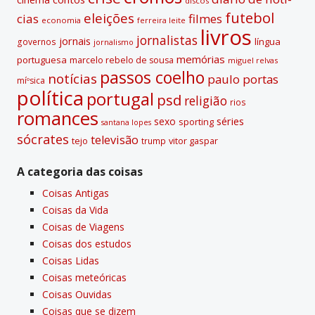
discos
futebol
eleições
cias
filmes
economia
ferreira leite
livros
jornalistas
jornais
lí­ngua
governos
jornalismo
memórias
portuguesa
marcelo rebelo de sousa
miguel relvas
passos coelho
notí­cias
paulo portas
míºsica
polí­tica
portugal
psd
religião
rios
romances
sexo
séries
sporting
santana lopes
sócrates
televisão
tejo
vitor gaspar
trump
A categoria das coisas
Coisas Antigas
Coisas da Vida
Coisas de Viagens
Coisas dos estudos
Coisas Lidas
Coisas meteóricas
Coisas Ouvidas
Coisas que se dizem