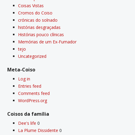
Coisas Vistas
Cromos do Coiso
crónicas do solnado
histórias desgraçadas
Histórias pouco clí­nicas
Memórias de um Ex-Fumador
tejo
Uncategorized
Meta-Coiso
Log in
Entries feed
Comments feed
WordPress.org
Coisos da famí­lia
Dee's life
0
La Plume Dissidente
0