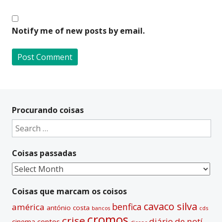
Notify me of new posts by email.
A
l
t
Procurando coisas
e
Search
r
for:
n
Coisas passadas
a
t
Coisas
i
passadas
v
Coisas que marcam os coisos
e
cavaco silva
benfica
américa
antónio costa
cds
bancos
:
cromos
crise
diário de notí­
contos
cinema