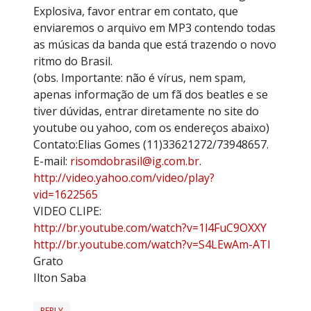
Explosiva, favor entrar em contato, que
enviaremos o arquivo em MP3 contendo todas
as músicas da banda que está trazendo o novo
ritmo do Brasil.
(obs. Importante: não é vírus, nem spam,
apenas informação de um fã dos beatles e se
tiver dúvidas, entrar diretamente no site do
youtube ou yahoo, com os endereços abaixo)
Contato:Elias Gomes (11)33621272/73948657.
E-mail:
risomdobrasil@ig.com.br
.
http://video.yahoo.com/video/play?
vid=1622565
VIDEO CLIPE:
http://br.youtube.com/watch?v=1l4FuC9OXXY
http://br.youtube.com/watch?v=S4LEwAm-ATI
Grato
Ilton Saba
REPLY