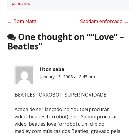
permalink
.
Post
←
Bom Natal!
Saddam enforcado
→
navigation
One thought on “
“Love” –
Beatles
”
ilton saba
January 15, 2008 at 8:45 pm
BEATLES FORROBOT. SUPER NOVIDADE
Acaba de ser lançado no Youtbe(procurar
video: beatles forrobot) e no Yahoo(procurar
video: beatles love forrobot), um clip do
medley com músicas dos Beatles, gravado pela