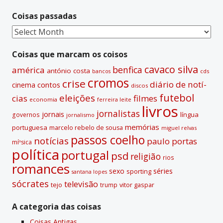
n
Coisas passadas
a
t
Coisas
i
passadas
v
Coisas que marcam os coisos
e
cavaco silva
benfica
américa
antónio costa
cds
bancos
:
cromos
crise
diário de notí­
contos
cinema
discos
futebol
eleições
cias
filmes
economia
ferreira leite
livros
jornalistas
jornais
lí­ngua
governos
jornalismo
memórias
portuguesa
marcelo rebelo de sousa
miguel relvas
passos coelho
notí­cias
paulo portas
míºsica
polí­tica
portugal
psd
religião
rios
romances
sexo
séries
sporting
santana lopes
sócrates
televisão
tejo
vitor gaspar
trump
A categoria das coisas
Coisas Antigas