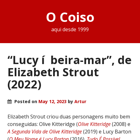
O Coiso
aqui desde 1999
“Lucy í beira-mar”, de
Elizabeth Strout
(2022)
Posted on
May 12, 2023
by
Artur
Elizabeth Strout criou duas personagens muito bem
conseguidas: Olive Kitteridge (
Olive Kitteridge
(2008) e
A Segunda Vida de Olive Kitteridge
(2019) e Lucy Barton
(
O Meu Nome é Lucy Barton
(2016),
Tudo É Possível