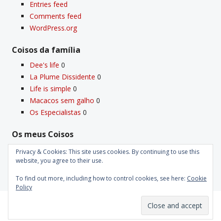
Entries feed
Comments feed
WordPress.org
Coisos da famí­lia
Dee's life
0
La Plume Dissidente
0
Life is simple
0
Macacos sem galho
0
Os Especialistas
0
Os meus Coisos
Deus
0
Privacy & Cookies: This site uses cookies. By continuing to use this
Velho Coiso
0
website, you agree to their use.
To find out more, including how to control cookies, see here:
Cookie
Policy
Proudly powered by WordPress
|
Theme: Kubrick 2014.