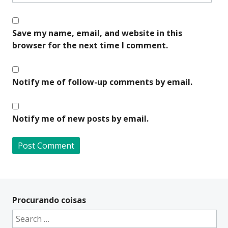
Save my name, email, and website in this
browser for the next time I comment.
Notify me of follow-up comments by email.
Notify me of new posts by email.
A
l
t
Procurando coisas
e
Search
r
for: