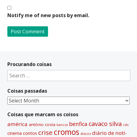
Notify me of new posts by email.
A
l
t
Procurando coisas
e
Search
r
for:
n
Coisas passadas
a
t
Coisas
i
passadas
v
Coisas que marcam os coisos
e
cavaco silva
benfica
américa
antónio costa
cds
bancos
:
cromos
crise
diário de notí­
contos
cinema
discos