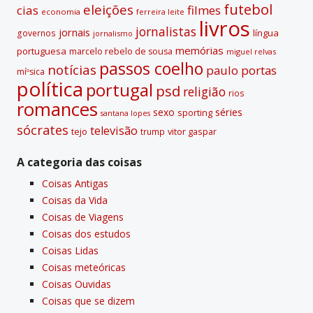
futebol
eleições
cias
filmes
economia
ferreira leite
livros
jornalistas
jornais
lí­ngua
governos
jornalismo
memórias
portuguesa
marcelo rebelo de sousa
miguel relvas
passos coelho
notí­cias
paulo portas
míºsica
polí­tica
portugal
psd
religião
rios
romances
sexo
séries
sporting
santana lopes
sócrates
televisão
tejo
vitor gaspar
trump
A categoria das coisas
Coisas Antigas
Coisas da Vida
Coisas de Viagens
Coisas dos estudos
Coisas Lidas
Coisas meteóricas
Coisas Ouvidas
Coisas que se dizem