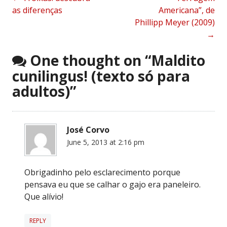
Post
as diferenças
Americana”, de
navigation
Phillipp Meyer (2009)
→
One thought on “
Maldito
cunilingus! (texto só para
adultos)
”
José Corvo
June 5, 2013 at 2:16 pm
Obrigadinho pelo esclarecimento porque
pensava eu que se calhar o gajo era paneleiro.
Que alívio!
REPLY