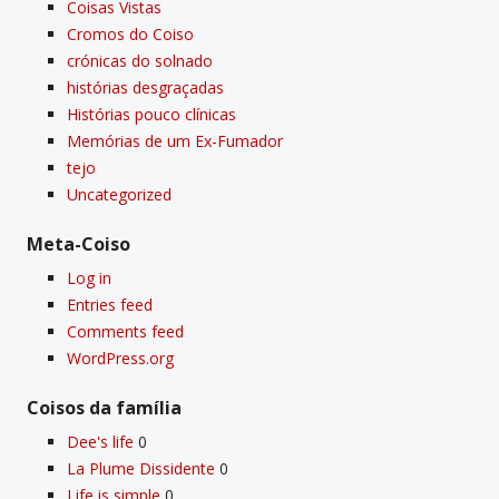
Coisas Vistas
Cromos do Coiso
crónicas do solnado
histórias desgraçadas
Histórias pouco clí­nicas
Memórias de um Ex-Fumador
tejo
Uncategorized
Meta-Coiso
Log in
Entries feed
Comments feed
WordPress.org
Coisos da famí­lia
Dee's life
0
La Plume Dissidente
0
Life is simple
0