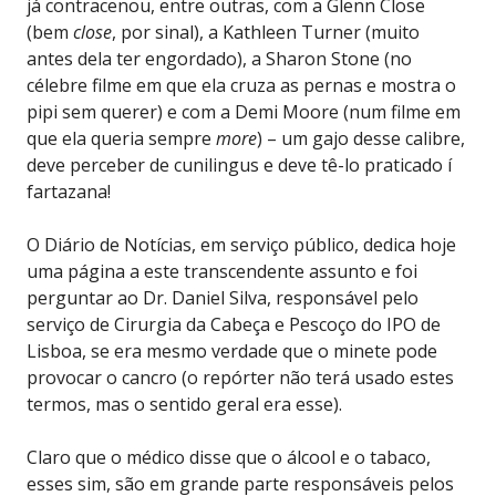
já contracenou, entre outras, com a Glenn Close
(bem
close
, por sinal), a Kathleen Turner (muito
antes dela ter engordado), a Sharon Stone (no
célebre filme em que ela cruza as pernas e mostra o
pipi sem querer) e com a Demi Moore (num filme em
que ela queria sempre
more
) – um gajo desse calibre,
deve perceber de cunilingus e deve tê-lo praticado í
fartazana!
O Diário de Notícias, em serviço público, dedica hoje
uma página a este transcendente assunto e foi
perguntar ao Dr. Daniel Silva, responsável pelo
serviço de Cirurgia da Cabeça e Pescoço do IPO de
Lisboa, se era mesmo verdade que o minete pode
provocar o cancro (o repórter não terá usado estes
termos, mas o sentido geral era esse).
Claro que o médico disse que o álcool e o tabaco,
esses sim, são em grande parte responsáveis pelos