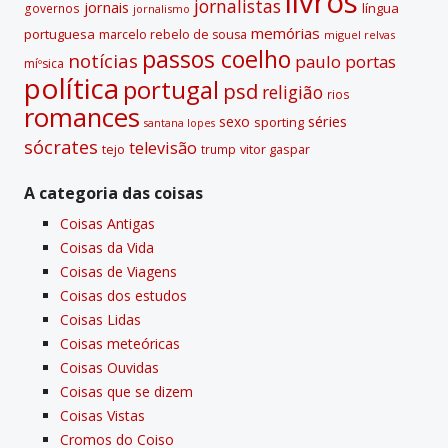
livros
jornalistas
jornais
lí­ngua
governos
jornalismo
memórias
portuguesa
marcelo rebelo de sousa
miguel relvas
passos coelho
notí­cias
paulo portas
míºsica
polí­tica
portugal
psd
religião
rios
romances
sexo
séries
sporting
santana lopes
sócrates
televisão
tejo
vitor gaspar
trump
A categoria das coisas
Coisas Antigas
Coisas da Vida
Coisas de Viagens
Coisas dos estudos
Coisas Lidas
Coisas meteóricas
Coisas Ouvidas
Coisas que se dizem
Coisas Vistas
Cromos do Coiso