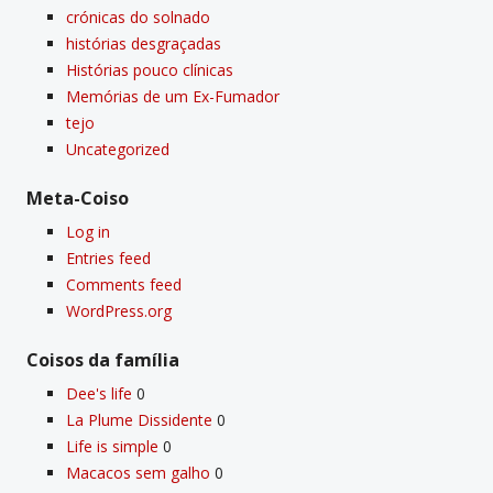
crónicas do solnado
histórias desgraçadas
Histórias pouco clí­nicas
Memórias de um Ex-Fumador
tejo
Uncategorized
Meta-Coiso
Log in
Entries feed
Comments feed
WordPress.org
Coisos da famí­lia
Dee's life
0
La Plume Dissidente
0
Life is simple
0
Macacos sem galho
0