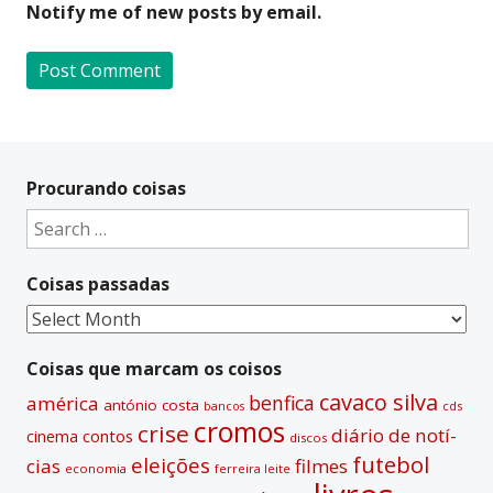
Notify me of new posts by email.
A
l
t
Procurando coisas
e
Search
r
for:
n
Coisas passadas
a
t
Coisas
i
passadas
v
Coisas que marcam os coisos
e
cavaco silva
benfica
américa
antónio costa
cds
bancos
:
cromos
crise
diário de notí­
contos
cinema
discos
futebol
eleições
cias
filmes
economia
ferreira leite