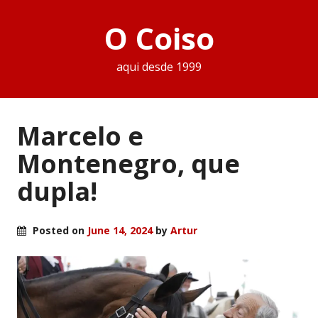
O Coiso
aqui desde 1999
Marcelo e
Montenegro, que
dupla!
Posted on
June 14, 2024
by
Artur