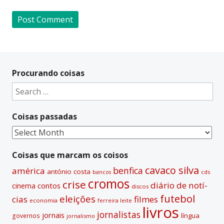
A
l
t
Procurando coisas
e
Search
r
for:
n
Coisas passadas
a
t
Coisas
i
passadas
v
Coisas que marcam os coisos
e
cavaco silva
benfica
américa
antónio costa
cds
bancos
:
cromos
crise
diário de notí­
contos
cinema
discos
futebol
eleições
cias
filmes
economia
ferreira leite
livros
jornalistas
jornais
lí­ngua
governos
jornalismo