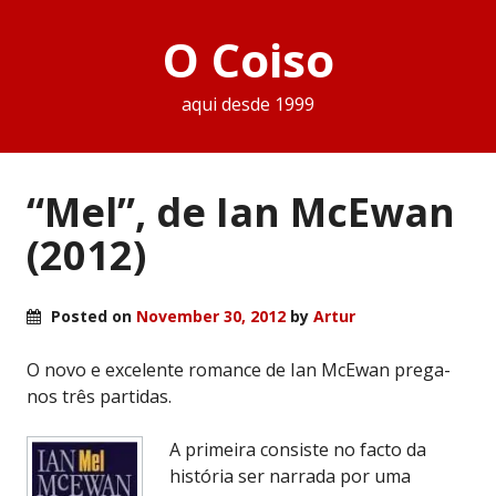
O Coiso
aqui desde 1999
“Mel”, de Ian McEwan
(2012)
Posted on
November 30, 2012
by
Artur
O novo e excelente romance de Ian McEwan prega-
nos três partidas.
A primeira consiste no facto da
história ser narrada por uma