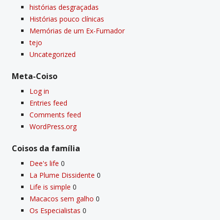
histórias desgraçadas
Histórias pouco clí­nicas
Memórias de um Ex-Fumador
tejo
Uncategorized
Meta-Coiso
Log in
Entries feed
Comments feed
WordPress.org
Coisos da famí­lia
Dee's life
0
La Plume Dissidente
0
Life is simple
0
Macacos sem galho
0
Os Especialistas
0