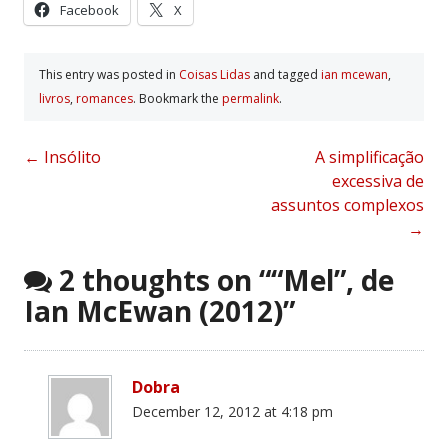
Facebook
X
This entry was posted in
Coisas Lidas
and tagged
ian mcewan
,
livros
,
romances
. Bookmark the
permalink
.
Post
←
Insólito
A simplificação
excessiva de
navigation
assuntos complexos
→
2 thoughts on “
“Mel”, de
Ian McEwan (2012)
”
Dobra
December 12, 2012 at 4:18 pm