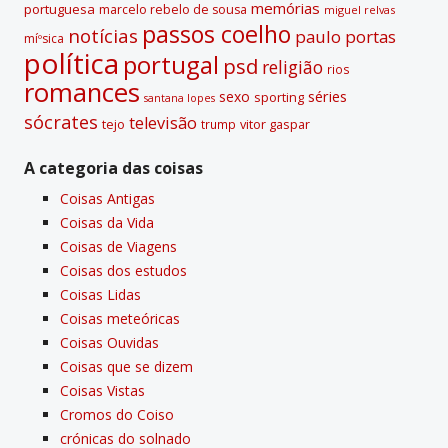
memórias
portuguesa
marcelo rebelo de sousa
miguel relvas
passos coelho
notí­cias
paulo portas
míºsica
polí­tica
portugal
psd
religião
rios
romances
sexo
séries
sporting
santana lopes
sócrates
televisão
tejo
vitor gaspar
trump
A categoria das coisas
Coisas Antigas
Coisas da Vida
Coisas de Viagens
Coisas dos estudos
Coisas Lidas
Coisas meteóricas
Coisas Ouvidas
Coisas que se dizem
Coisas Vistas
Cromos do Coiso
crónicas do solnado