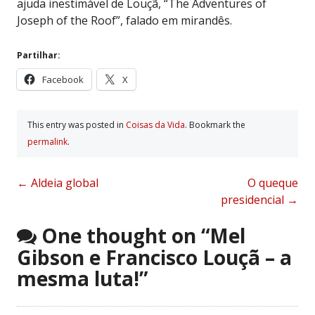
ajuda inestimável de Louçã, “The Adventures of
Joseph of the Roof”, falado em mirandês.
Partilhar:
Facebook
X
This entry was posted in
Coisas da Vida
. Bookmark the
permalink
.
Post
←
Aldeia global
O queque
presidencial
→
navigation
One thought on “
Mel
Gibson e Francisco Louçã – a
mesma luta!
”