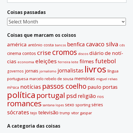
for:
n
Coisas passadas
a
t
Coisas
i
passadas
v
Coisas que marcam os coisos
e
cavaco silva
benfica
américa
antónio costa
cds
bancos
:
cromos
crise
diário de notí­
contos
cinema
discos
futebol
eleições
cias
filmes
economia
ferreira leite
livros
jornalistas
jornais
lí­ngua
governos
jornalismo
memórias
portuguesa
marcelo rebelo de sousa
miguel relvas
passos coelho
notí­cias
paulo portas
míºsica
polí­tica
portugal
psd
religião
rios
romances
sexo
séries
sporting
santana lopes
sócrates
televisão
tejo
vitor gaspar
trump
A categoria das coisas