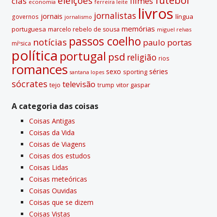
eleições
cias
filmes
economia
ferreira leite
livros
jornalistas
jornais
lí­ngua
governos
jornalismo
memórias
portuguesa
marcelo rebelo de sousa
miguel relvas
passos coelho
notí­cias
paulo portas
míºsica
polí­tica
portugal
psd
religião
rios
romances
sexo
séries
sporting
santana lopes
sócrates
televisão
tejo
vitor gaspar
trump
A categoria das coisas
Coisas Antigas
Coisas da Vida
Coisas de Viagens
Coisas dos estudos
Coisas Lidas
Coisas meteóricas
Coisas Ouvidas
Coisas que se dizem
Coisas Vistas