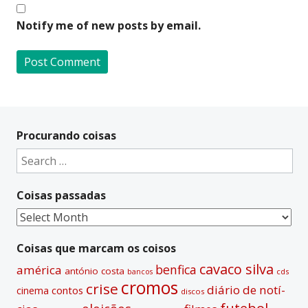
Notify me of new posts by email.
A
l
t
Procurando coisas
e
Search
r
for:
n
Coisas passadas
a
t
Coisas
i
passadas
v
Coisas que marcam os coisos
e
cavaco silva
benfica
américa
antónio costa
cds
bancos
:
cromos
crise
diário de notí­
contos
cinema
discos
futebol