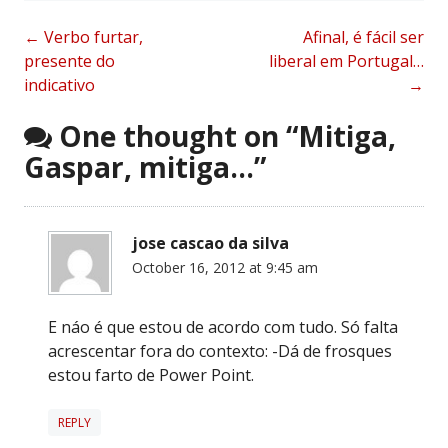
Post
←
Verbo furtar,
Afinal, é fácil ser
presente do
liberal em Portugal…
navigation
indicativo
→
One thought on “
Mitiga,
Gaspar, mitiga…
”
jose cascao da silva
October 16, 2012 at 9:45 am
E náo é que estou de acordo com tudo. Só falta
acrescentar fora do contexto: -Dá de frosques
estou farto de Power Point.
REPLY