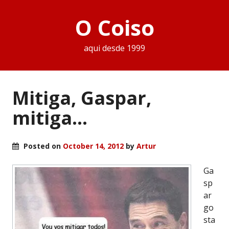
O Coiso
aqui desde 1999
Mitiga, Gaspar,
mitiga…
Posted on
October 14, 2012
by
Artur
Ga
sp
ar
go
sta