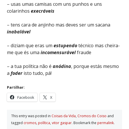
– usas umas camisas com uns punhos e uns
colarinhos
execráveis
– tens cara de anjinho mas deves ser um sacana
inabalável
– diziam que eras um
estupendo
técnico mas cheira-
me que és uma
incomensurável
fraude
– a tua política não é
anódina
, porque estás mesmo
a
foder
isto tudo, pá!
Partilhar:
Facebook
X
This entry was posted in
Coisas da Vida
,
Cromos do Coiso
and
tagged
cromos
,
polí­tica
,
vitor gaspar
. Bookmark the
permalink
.