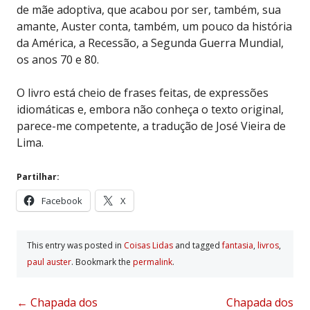
de mãe adoptiva, que acabou por ser, também, sua
amante, Auster conta, também, um pouco da história
da América, a Recessão, a Segunda Guerra Mundial,
os anos 70 e 80.
O livro está cheio de frases feitas, de expressões
idiomáticas e, embora não conheça o texto original,
parece-me competente, a tradução de José Vieira de
Lima.
Partilhar:
Facebook
X
This entry was posted in
Coisas Lidas
and tagged
fantasia
,
livros
,
paul auster
. Bookmark the
permalink
.
Post
←
Chapada dos
Chapada dos