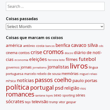
e
Search
r
for:
n
Coisas passadas
a
t
Coisas
i
passadas
v
Coisas que marcam os coisos
e
cavaco silva
benfica
américa
antónio costa
cds
bancos
:
cromos
crise
diário de notí­
contos
cinema
discos
futebol
eleições
cias
filmes
economia
ferreira leite
livros
jornalistas
jornais
lí­ngua
governos
jornalismo
memórias
portuguesa
marcelo rebelo de sousa
miguel relvas
passos coelho
notí­cias
paulo portas
míºsica
polí­tica
portugal
psd
religião
rios
romances
sexo
séries
sporting
santana lopes
sócrates
televisão
tejo
vitor gaspar
trump