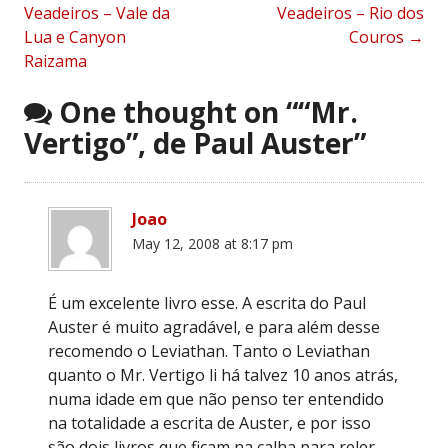
Veadeiros – Vale da
Veadeiros – Rio dos
navigation
Lua e Canyon
Couros
→
Raizama
One thought on “
“Mr.
Vertigo”, de Paul Auster
”
Joao
May 12, 2008 at 8:17 pm
É um excelente livro esse. A escrita do Paul
Auster é muito agradável, e para além desse
recomendo o Leviathan. Tanto o Leviathan
quanto o Mr. Vertigo li há talvez 10 anos atrás,
numa idade em que não penso ter entendido
na totalidade a escrita de Auster, e por isso
são dois livros que ficam na calha para reler