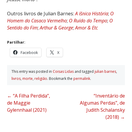
Outros livros de Julian Barnes:
A íšnica História
;
O
Homem do Casaco Vermelho
;
O Ruído do Tempo
;
O
Sentido do Fim
;
Arthur & George
;
Amor & Etc
Partilhar:
Facebook
X
This entry was posted in
Coisas Lidas
and tagged
julian barnes
,
livros
,
morte
,
religião
. Bookmark the
permalink
.
Post
←
“A Filha Perdida”,
“Inventário de
de Maggie
Algumas Perdas”, de
navigation
Gylennhaal (2021)
Judith Schalansky
(2018)
→