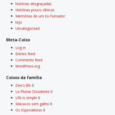
histórias desgraçadas
Histórias pouco clí­nicas
Memórias de um Ex-Fumador
tejo
Uncategorized
Meta-Coiso
Log in
Entries feed
Comments feed
WordPress.org
Coisos da famí­lia
Dee's life
0
La Plume Dissidente
0
Life is simple
0
Macacos sem galho
0
Os Especialistas
0