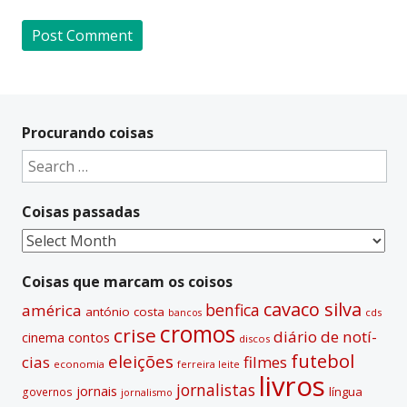
A
l
t
Procurando coisas
e
Search
r
for:
n
Coisas passadas
a
t
Coisas
i
passadas
v
Coisas que marcam os coisos
e
cavaco silva
benfica
américa
antónio costa
cds
bancos
:
cromos
crise
diário de notí­
contos
cinema
discos
futebol
eleições
cias
filmes
economia
ferreira leite
livros
jornalistas
jornais
lí­ngua
governos
jornalismo