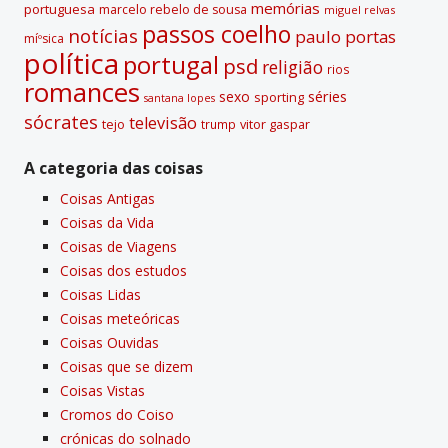
memórias
portuguesa
marcelo rebelo de sousa
miguel relvas
passos coelho
notí­cias
paulo portas
míºsica
polí­tica
portugal
psd
religião
rios
romances
sexo
séries
sporting
santana lopes
sócrates
televisão
tejo
vitor gaspar
trump
A categoria das coisas
Coisas Antigas
Coisas da Vida
Coisas de Viagens
Coisas dos estudos
Coisas Lidas
Coisas meteóricas
Coisas Ouvidas
Coisas que se dizem
Coisas Vistas
Cromos do Coiso
crónicas do solnado