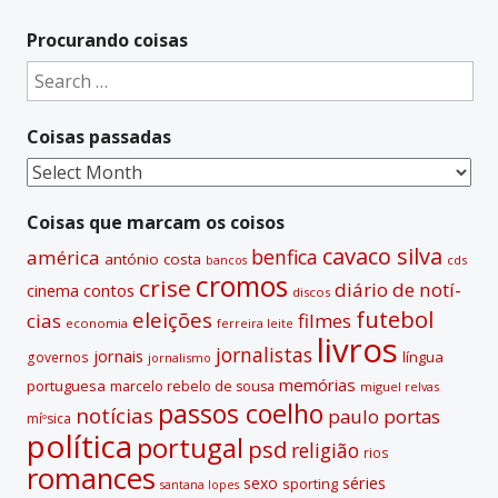
l
t
Procurando coisas
e
Search
r
for:
n
Coisas passadas
a
t
Coisas
i
passadas
v
Coisas que marcam os coisos
e
cavaco silva
benfica
américa
antónio costa
cds
bancos
:
cromos
crise
diário de notí­
contos
cinema
discos
futebol
eleições
cias
filmes
economia
ferreira leite
livros
jornalistas
jornais
lí­ngua
governos
jornalismo
memórias
portuguesa
marcelo rebelo de sousa
miguel relvas
passos coelho
notí­cias
paulo portas
míºsica
polí­tica
portugal
psd
religião
rios
romances
sexo
séries
sporting
santana lopes