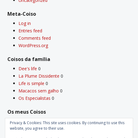
Uncategorized
Meta-Coiso
Log in
Entries feed
Comments feed
WordPress.org
Coisos da famí­lia
Dee's life
0
La Plume Dissidente
0
Life is simple
0
Macacos sem galho
0
Os Especialistas
0
Os meus Coisos
Deus
0
Privacy & Cookies: This site uses cookies. By continuing to use this
website, you agree to their use.
Velho Coiso
0