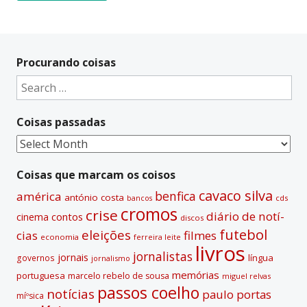
A
l
t
Procurando coisas
e
Search
r
for:
n
Coisas passadas
a
t
Coisas
i
passadas
v
Coisas que marcam os coisos
e
cavaco silva
benfica
américa
antónio costa
cds
bancos
:
cromos
crise
diário de notí­
contos
cinema
discos
futebol
eleições
cias
filmes
economia
ferreira leite
livros
jornalistas
jornais
lí­ngua
governos
jornalismo
memórias
portuguesa
marcelo rebelo de sousa
miguel relvas
passos coelho
notí­cias
paulo portas
míºsica