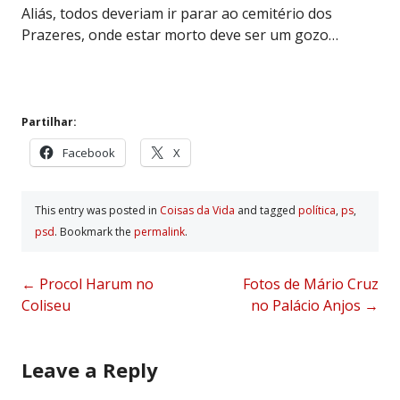
Aliás, todos deveriam ir parar ao cemitério dos
Prazeres, onde estar morto deve ser um gozo…
Partilhar:
Facebook
X
This entry was posted in
Coisas da Vida
and tagged
polí­tica
,
ps
,
psd
. Bookmark the
permalink
.
Post
←
Procol Harum no
Fotos de Mário Cruz
Coliseu
no Palácio Anjos
→
navigation
Leave a Reply