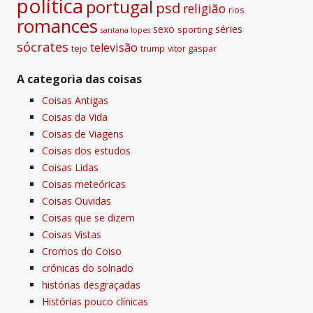
polí­tica
portugal
psd
religião
rios
romances
sexo
séries
sporting
santana lopes
sócrates
televisão
tejo
vitor gaspar
trump
A categoria das coisas
Coisas Antigas
Coisas da Vida
Coisas de Viagens
Coisas dos estudos
Coisas Lidas
Coisas meteóricas
Coisas Ouvidas
Coisas que se dizem
Coisas Vistas
Cromos do Coiso
crónicas do solnado
histórias desgraçadas
Histórias pouco clí­nicas