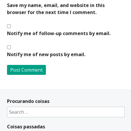
Save my name, email, and website in this
browser for the next time I comment.
Notify me of follow-up comments by email.
Notify me of new posts by email.
A
l
t
Procurando coisas
e
Search
r
for:
n
Coisas passadas
a