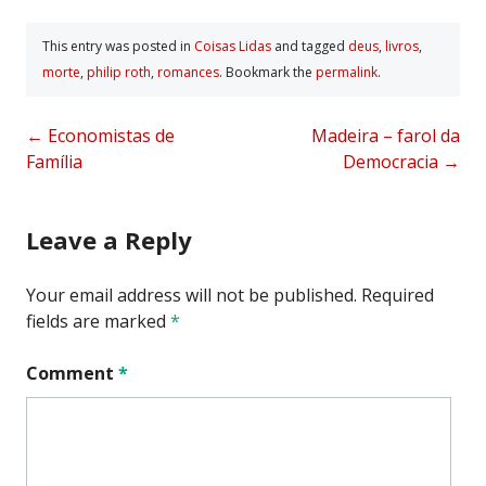
This entry was posted in
Coisas Lidas
and tagged
deus
,
livros
,
morte
,
philip roth
,
romances
. Bookmark the
permalink
.
Post
←
Economistas de
Madeira – farol da
Família
Democracia
→
navigation
Leave a Reply
Your email address will not be published.
Required
fields are marked
*
Comment
*