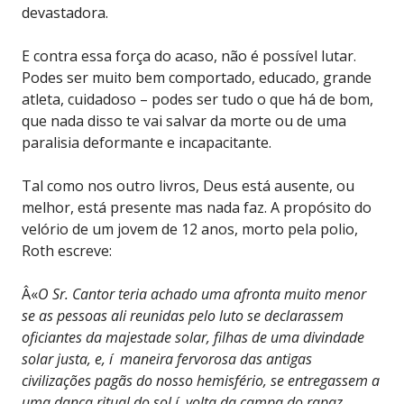
devastadora.
E contra essa força do acaso, não é possível lutar.
Podes ser muito bem comportado, educado, grande
atleta, cuidadoso – podes ser tudo o que há de bom,
que nada disso te vai salvar da morte ou de uma
paralisia deformante e incapacitante.
Tal como nos outro livros, Deus está ausente, ou
melhor, está presente mas nada faz. A propósito do
velório de um jovem de 12 anos, morto pela polio,
Roth escreve:
Â«
O Sr. Cantor teria achado uma afronta muito menor
se as pessoas ali reunidas pelo luto se declarassem
oficiantes da majestade solar, filhas de uma divindade
solar justa, e, í maneira fervorosa das antigas
civilizações pagãs do nosso hemisfério, se entregassem a
uma dança ritual do sol í volta da campa do rapaz