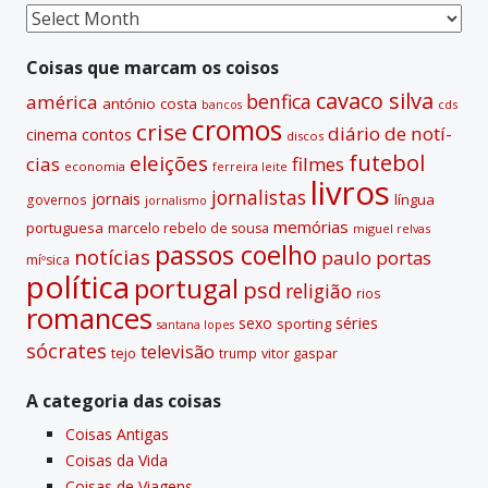
t
Coisas
i
passadas
v
Coisas que marcam os coisos
e
cavaco silva
benfica
américa
antónio costa
cds
bancos
:
cromos
crise
diário de notí­
contos
cinema
discos
futebol
eleições
cias
filmes
economia
ferreira leite
livros
jornalistas
jornais
lí­ngua
governos
jornalismo
memórias
portuguesa
marcelo rebelo de sousa
miguel relvas
passos coelho
notí­cias
paulo portas
míºsica
polí­tica
portugal
psd
religião
rios
romances
sexo
séries
sporting
santana lopes
sócrates
televisão
tejo
vitor gaspar
trump
A categoria das coisas
Coisas Antigas
Coisas da Vida
Coisas de Viagens