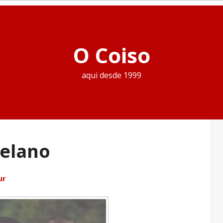
O Coiso
aqui desde 1999
elano
ur