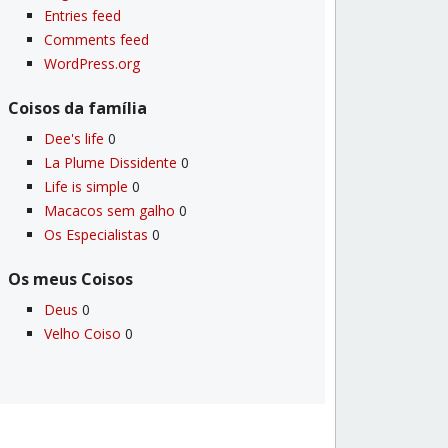
Entries feed
Comments feed
WordPress.org
Coisos da famí­lia
Dee's life
0
La Plume Dissidente
0
Life is simple
0
Macacos sem galho
0
Os Especialistas
0
Os meus Coisos
Deus
0
Velho Coiso
0