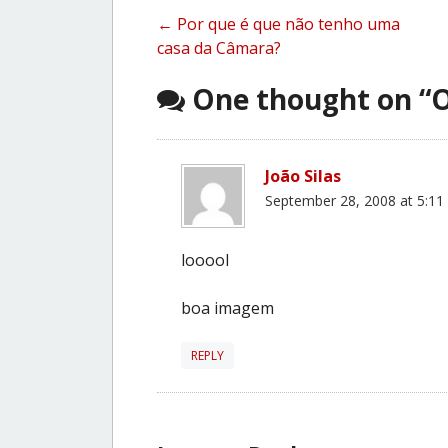
Post
←
Por que é que não tenho uma
casa da Câmara?
navigation
One thought on “
O
João Silas
September 28, 2008 at 5:11
looool
boa imagem
REPLY