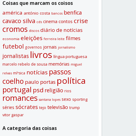
Coisas que marcam os coisos
benfica
américa
antónio costa
bancos
crise
cavaco silva
contos
cinema
cds
cromos
diário de notí­cias
discos
eleições
filmes
economia
ferreira leite
futebol
jornais
governos
jornalismo
livros
jornalistas
lí­ngua portuguesa
memórias
marcelo rebelo de sousa
miguel
passos
notí­cias
míºsica
relvas
polí­tica
coelho
paulo portas
portugal
psd
religião
rios
romances
sexo
sporting
santana lopes
sócrates
televisão
séries
tejo
trump
vitor gaspar
A categoria das coisas