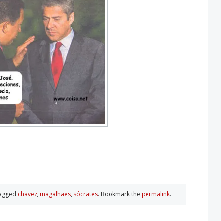
tagged
chavez
,
magalhães
,
sócrates
. Bookmark the
permalink
.