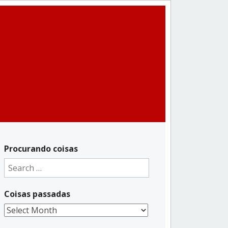
Procurando coisas
Search
for:
Coisas passadas
Coisas
passadas