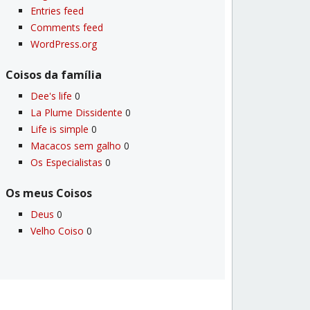
Entries feed
Comments feed
WordPress.org
Coisos da famí­lia
Dee's life
0
La Plume Dissidente
0
Life is simple
0
Macacos sem galho
0
Os Especialistas
0
Os meus Coisos
Deus
0
Velho Coiso
0