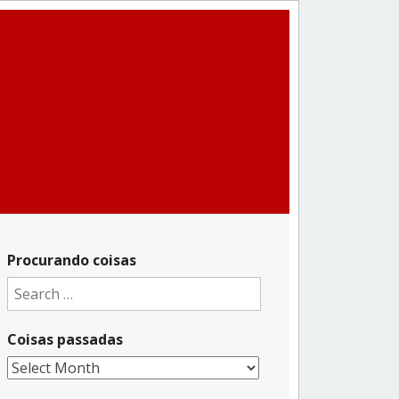
Procurando coisas
Search
for:
Coisas passadas
Coisas
passadas