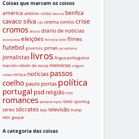
Coisas que marcam os coisos
benfica
américa
antónio costa
bancos
crise
cavaco silva
contos
cinema
cds
cromos
diário de notí­cias
discos
eleições
filmes
economia
ferreira leite
futebol
jornais
governos
jornalismo
livros
jornalistas
lí­ngua portuguesa
memórias
marcelo rebelo de sousa
miguel
passos
notí­cias
míºsica
relvas
polí­tica
coelho
paulo portas
portugal
psd
religião
rios
romances
sexo
sporting
santana lopes
sócrates
televisão
séries
tejo
trump
vitor gaspar
A categoria das coisas