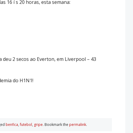
s 16 í s 20 horas, esta semana:
ca deu 2 secos ao Everton, em Liverpool – 43
demia do H1N1!
ged
benfica
,
futebol
,
gripe
. Bookmark the
permalink
.