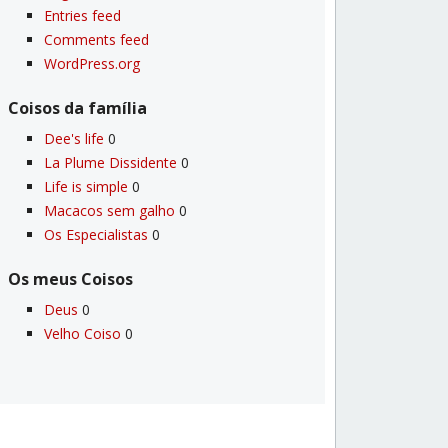
Entries feed
Comments feed
WordPress.org
Coisos da famí­lia
Dee's life
0
La Plume Dissidente
0
Life is simple
0
Macacos sem galho
0
Os Especialistas
0
Os meus Coisos
Deus
0
Velho Coiso
0