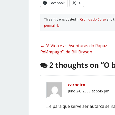
Facebook
X
This entry was posted in
Cromos do Coiso
and 
permalink
.
Post
←
“A Vida e as Aventuras do Rapaz
Relâmpago”, de Bill Bryson
navigation
2 thoughts on “
O b
carneiro
June 24, 2009 at 5:46 pm
…e para que serve ser autarca se n