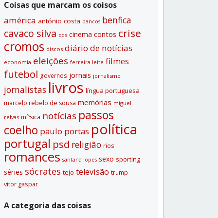
Coisas que marcam os coisos
benfica
américa
antónio costa
bancos
crise
cavaco silva
contos
cinema
cds
cromos
diário de notí­cias
discos
eleições
filmes
economia
ferreira leite
futebol
jornais
governos
jornalismo
livros
jornalistas
lí­ngua portuguesa
memórias
marcelo rebelo de sousa
miguel
passos
notí­cias
míºsica
relvas
polí­tica
coelho
paulo portas
portugal
psd
religião
rios
romances
sexo
sporting
santana lopes
sócrates
televisão
séries
tejo
trump
vitor gaspar
A categoria das coisas