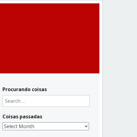
Procurando coisas
Search
for:
Coisas passadas
Coisas
passadas