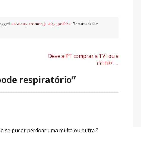
tagged
autarcas
,
cromos
,
justiça
,
polí­tica
. Bookmark the
Deve a PT comprar a TVI ou a
CGTP?
→
ode respiratório
”
ão se puder perdoar uma multa ou outra ?