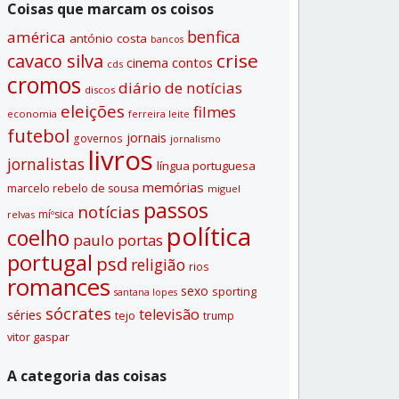
Coisas que marcam os coisos
benfica
américa
antónio costa
bancos
crise
cavaco silva
contos
cinema
cds
cromos
diário de notí­cias
discos
eleições
filmes
economia
ferreira leite
futebol
jornais
governos
jornalismo
livros
jornalistas
lí­ngua portuguesa
memórias
marcelo rebelo de sousa
miguel
passos
notí­cias
míºsica
relvas
polí­tica
coelho
paulo portas
portugal
psd
religião
rios
romances
sexo
sporting
santana lopes
sócrates
televisão
séries
tejo
trump
vitor gaspar
A categoria das coisas