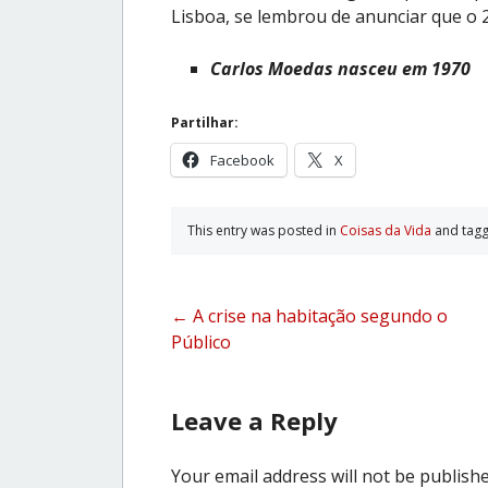
Lisboa, se lembrou de anunciar que 
Carlos Moedas nasceu em 1970
Partilhar:
Facebook
X
This entry was posted in
Coisas da Vida
and tag
Post
←
A crise na habitação segundo o
Público
navigation
Leave a Reply
Your email address will not be publishe