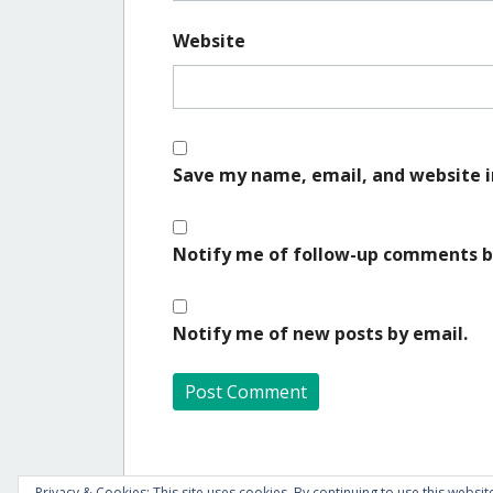
Website
Save my name, email, and website i
Notify me of follow-up comments b
Notify me of new posts by email.
A
l
Privacy & Cookies: This site uses cookies. By continuing to use this website