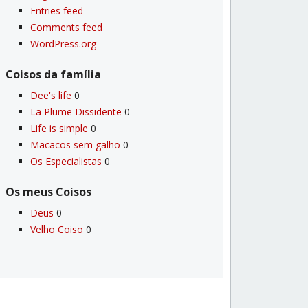
Entries feed
Comments feed
WordPress.org
Coisos da famí­lia
Dee's life
0
La Plume Dissidente
0
Life is simple
0
Macacos sem galho
0
Os Especialistas
0
Os meus Coisos
Deus
0
Velho Coiso
0