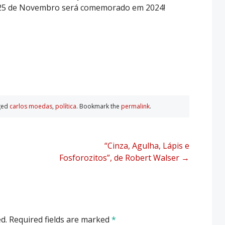
o 25 de Novembro será comemorado em 2024!
ged
carlos moedas
,
polí­tica
. Bookmark the
permalink
.
“Cinza, Agulha, Lápis e
Fosforozitos”, de Robert Walser
→
d.
Required fields are marked
*