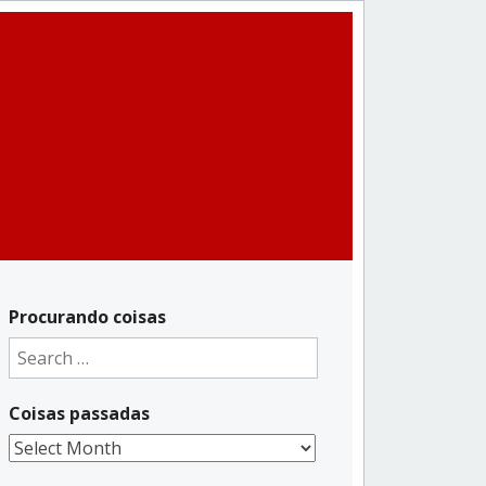
Procurando coisas
Search
for:
Coisas passadas
Coisas
passadas