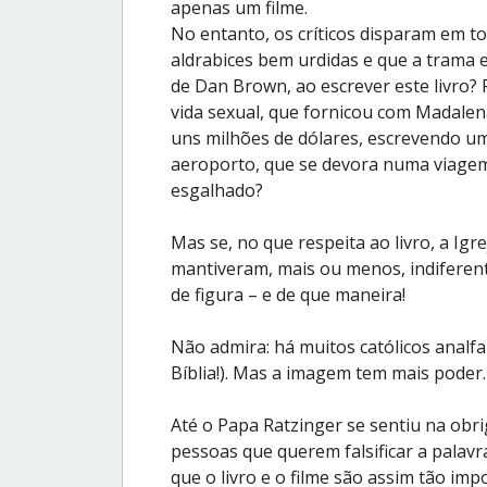
apenas um filme.
No entanto, os críticos disparam em to
aldrabices bem urdidas e que a trama es
de Dan Brown, ao escrever este livro? R
vida sexual, que fornicou com Madalena
uns milhões de dólares, escrevendo u
aeroporto, que se devora numa viagem 
esgalhado?
Mas se, no que respeita ao livro, a Igr
mantiveram, mais ou menos, indiferent
de figura – e de que maneira!
Não admira: há muitos católicos analf
Bíblia!). Mas a imagem tem mais poder.
Até o Papa Ratzinger se sentiu na obri
pessoas que querem falsificar a palavra
que o livro e o filme são assim tão i