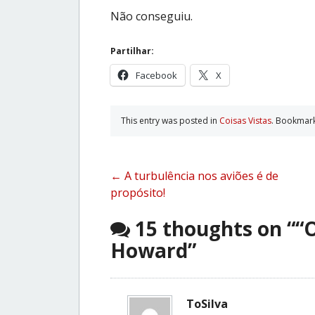
Não conseguiu.
Partilhar:
Facebook
X
This entry was posted in
Coisas Vistas
. Bookmar
Post
←
A turbulência nos aviões é de
propósito!
navigation
15 thoughts on “
“O
Howard
”
ToSilva