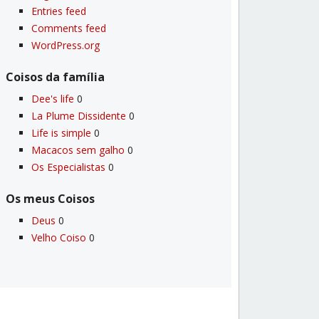
Entries feed
Comments feed
WordPress.org
Coisos da famí­lia
Dee's life
0
La Plume Dissidente
0
Life is simple
0
Macacos sem galho
0
Os Especialistas
0
Os meus Coisos
Deus
0
Velho Coiso
0