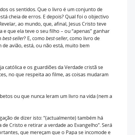
dos os sentidos. Que o livro é um conjunto de
tá cheia de erros. E depois? Qual foi o objectivo
evelar, ao mundo, que, afinal, Jesus Cristo teve
 e que ela teve o seu filho – ou “apenas” ganhar
m
best-seller
? E, como
best-seller
, como livro de
de avião, está, ou não está, muito bem
eja católica e os guardiões da Verdade cristã se
es, no que respeita ao filme, as coisas mudaram
abetos ou que nunca leram um livro na vida (nem a
gação de dizer isto: “(actualmente) também há
 de Cristo e retirar a verdade ao Evangelho”. Será
mportantes, que mereçam que o Papa se incomode e