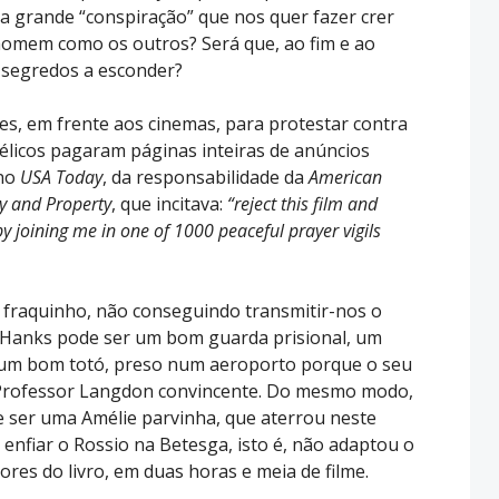
sa grande “conspiração” que nos quer fazer crer
 homem como os outros? Será que, ao fim e ao
m segredos a esconder?
s, em frente aos cinemas, para protestar contra
gélicos pagaram páginas inteiras de anúncios
 no
USA Today
, da responsabilidade da
American
ly and Property
, que incitava:
“reject this film and
by joining me in one of 1000 peaceful prayer vigils
é fraquinho, não conseguindo transmitir-nos o
 Hanks pode ser um bom guarda prisional, um
 um bom totó, preso num aeroporto porque o seu
m Professor Langdon convincente. Do mesmo modo,
 ser uma Amélie parvinha, que aterrou neste
enfiar o Rossio na Betesga, isto é, não adaptou o
ores do livro, em duas horas e meia de filme.