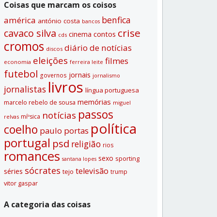
Coisas que marcam os coisos
benfica
américa
antónio costa
bancos
crise
cavaco silva
contos
cinema
cds
cromos
diário de notí­cias
discos
eleições
filmes
economia
ferreira leite
futebol
jornais
governos
jornalismo
livros
jornalistas
lí­ngua portuguesa
memórias
marcelo rebelo de sousa
miguel
passos
notí­cias
míºsica
relvas
polí­tica
coelho
paulo portas
portugal
psd
religião
rios
romances
sexo
sporting
santana lopes
sócrates
televisão
séries
tejo
trump
vitor gaspar
A categoria das coisas