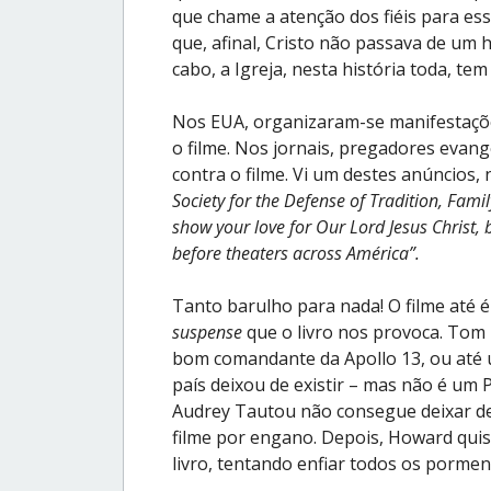
que chame a atenção dos fiéis para es
que, afinal, Cristo não passava de um
cabo, a Igreja, nesta história toda, te
Nos EUA, organizaram-se manifestaçõe
o filme. Nos jornais, pregadores evan
contra o filme.
Vi um destes anúncios,
Society for the Defense of Tradition, Fami
show your love for Our Lord Jesus Christ, 
before theaters across América”.
Tanto barulho para nada! O filme até 
suspense
que o livro nos provoca. Tom
bom comandante da Apollo 13, ou até
país deixou de existir – mas não é u
Audrey Tautou não consegue deixar de
filme por engano. Depois, Howard quis 
livro, tentando enfiar todos os pormen