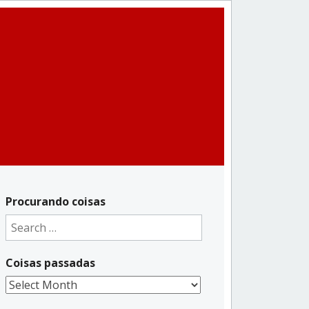
Procurando coisas
Search
for:
Coisas passadas
Coisas
passadas