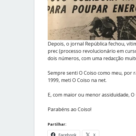
Depois, o jornal República fechou, ví
prec (processo revolucionário em curs
dois números, com uma redacção muito
Sempre senti O Coiso como meu, por ra
1999, meti O Coiso na net.
E, com maior ou menor assiduidade, O C
Parabéns ao Coiso!
Partilhar:
Facebook
X