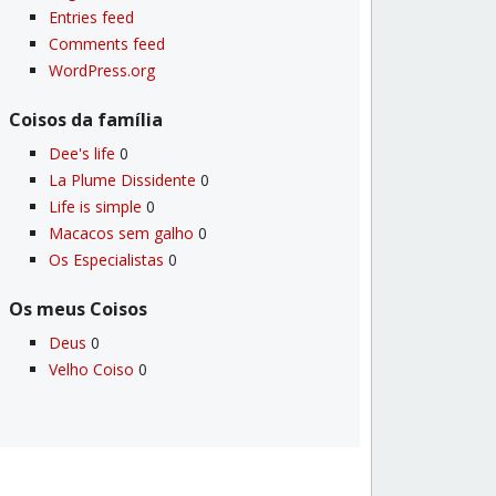
Entries feed
Comments feed
WordPress.org
Coisos da famí­lia
Dee's life
0
La Plume Dissidente
0
Life is simple
0
Macacos sem galho
0
Os Especialistas
0
Os meus Coisos
Deus
0
Velho Coiso
0