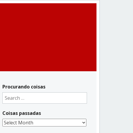
Procurando coisas
Search
for:
Coisas passadas
Coisas
passadas