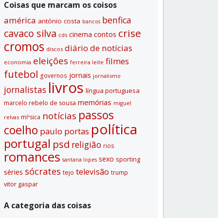
Coisas que marcam os coisos
benfica
américa
antónio costa
bancos
crise
cavaco silva
contos
cinema
cds
cromos
diário de notí­cias
discos
eleições
filmes
economia
ferreira leite
futebol
jornais
governos
jornalismo
livros
jornalistas
lí­ngua portuguesa
memórias
marcelo rebelo de sousa
miguel
passos
notí­cias
míºsica
relvas
polí­tica
coelho
paulo portas
portugal
psd
religião
rios
romances
sexo
sporting
santana lopes
sócrates
televisão
séries
tejo
trump
vitor gaspar
A categoria das coisas