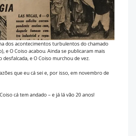
tima dos acontecimentos turbulentos do chamado
o), e O Coiso acabou. Ainda se publicaram mais
 desfalcada, e O Coiso murchou de vez.
zões que eu cá sei e, por isso, em novembro de
oiso cá tem andado – e já lá vão 20 anos!