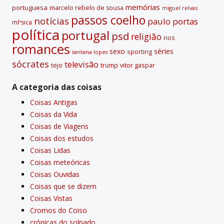
memórias
portuguesa
marcelo rebelo de sousa
miguel relvas
passos coelho
notí­cias
paulo portas
míºsica
polí­tica
portugal
psd
religião
rios
romances
sexo
séries
sporting
santana lopes
sócrates
televisão
tejo
vitor gaspar
trump
A categoria das coisas
Coisas Antigas
Coisas da Vida
Coisas de Viagens
Coisas dos estudos
Coisas Lidas
Coisas meteóricas
Coisas Ouvidas
Coisas que se dizem
Coisas Vistas
Cromos do Coiso
crónicas do solnado