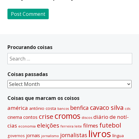
A
l
t
Procurando coisas
e
Search
r
for:
n
Coisas passadas
a
t
Coisas
i
passadas
v
Coisas que marcam os coisos
e
cavaco silva
benfica
américa
antónio costa
cds
bancos
:
cromos
crise
diário de notí­
contos
cinema
discos
futebol
eleições
cias
filmes
economia
ferreira leite
livros
jornalistas
jornais
lí­ngua
governos
jornalismo