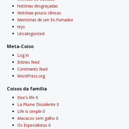
histórias desgraçadas
Histórias pouco clí­nicas
Memórias de um Ex-Fumador
tejo
Uncategorized
Meta-Coiso
Log in
Entries feed
Comments feed
WordPress.org
Coisos da famí­lia
Dee's life
0
La Plume Dissidente
0
Life is simple
0
Macacos sem galho
0
Os Especialistas
0