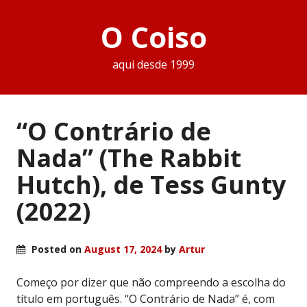
O Coiso
aqui desde 1999
“O Contrário de
Nada” (The Rabbit
Hutch), de Tess Gunty
(2022)
Posted on
August 17, 2024
by
Artur
Começo por dizer que não compreendo a escolha do
título em português. “O Contrário de Nada” é, com