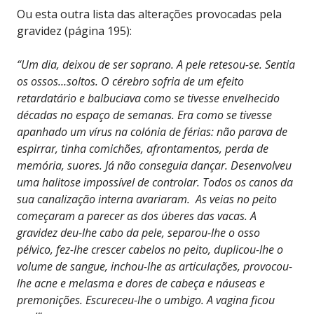
Ou esta outra lista das alterações provocadas pela
gravidez (página 195):
“Um dia, deixou de ser soprano. A pele retesou-se. Sentia
os ossos…soltos. O cérebro sofria de um efeito
retardatário e balbuciava como se tivesse envelhecido
décadas no espaço de semanas. Era como se tivesse
apanhado um vírus na colónia de férias: não parava de
espirrar, tinha comichões, afrontamentos, perda de
memória, suores. Já não conseguia dançar. Desenvolveu
uma halitose impossível de controlar. Todos os canos da
sua canalização interna avariaram. As veias no peito
começaram a parecer as dos úberes das vacas. A
gravidez deu-lhe cabo da pele, separou-lhe o osso
pélvico, fez-lhe crescer cabelos no peito, duplicou-lhe o
volume de sangue, inchou-lhe as articulações, provocou-
lhe acne e melasma e dores de cabeça e náuseas e
premonições. Escureceu-lhe o umbigo. A vagina ficou