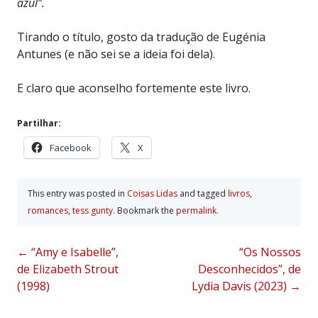
azul”.
Tirando o título, gosto da tradução de Eugénia
Antunes (e não sei se a ideia foi dela).
E claro que aconselho fortemente este livro.
Partilhar:
Facebook
X
This entry was posted in
Coisas Lidas
and tagged
livros
,
romances
,
tess gunty
. Bookmark the
permalink
.
Post
←
“Amy e Isabelle”,
“Os Nossos
de Elizabeth Strout
Desconhecidos”, de
navigation
(1998)
Lydia Davis (2023)
→