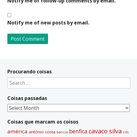
Notify me of follow-up comments by email.
Notify me of new posts by email.
A
l
t
Procurando coisas
e
Search
r
for:
n
Coisas passadas
a
t
Coisas
i
passadas
v
Coisas que marcam os coisos
e
cavaco silva
benfica
américa
antónio costa
cds
bancos
: