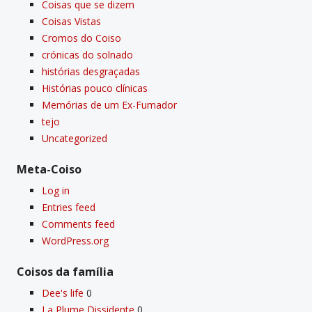
Coisas que se dizem
Coisas Vistas
Cromos do Coiso
crónicas do solnado
histórias desgraçadas
Histórias pouco clí­nicas
Memórias de um Ex-Fumador
tejo
Uncategorized
Meta-Coiso
Log in
Entries feed
Comments feed
WordPress.org
Coisos da famí­lia
Dee's life
0
La Plume Dissidente
0