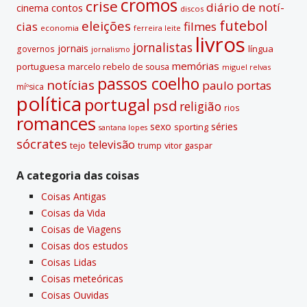
cromos
crise
diário de notí­
contos
cinema
discos
futebol
eleições
cias
filmes
economia
ferreira leite
livros
jornalistas
jornais
lí­ngua
governos
jornalismo
memórias
portuguesa
marcelo rebelo de sousa
miguel relvas
passos coelho
notí­cias
paulo portas
míºsica
polí­tica
portugal
psd
religião
rios
romances
sexo
séries
sporting
santana lopes
sócrates
televisão
tejo
vitor gaspar
trump
A categoria das coisas
Coisas Antigas
Coisas da Vida
Coisas de Viagens
Coisas dos estudos
Coisas Lidas
Coisas meteóricas
Coisas Ouvidas