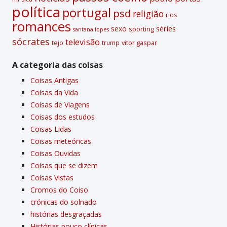
polí­tica
portugal
psd
religião
rios
romances
sexo
séries
sporting
santana lopes
sócrates
televisão
tejo
vitor gaspar
trump
A categoria das coisas
Coisas Antigas
Coisas da Vida
Coisas de Viagens
Coisas dos estudos
Coisas Lidas
Coisas meteóricas
Coisas Ouvidas
Coisas que se dizem
Coisas Vistas
Cromos do Coiso
crónicas do solnado
histórias desgraçadas
Histórias pouco clí­nicas