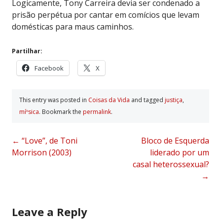
Logicamente, Tony Carreira devia ser condenado a
prisão perpétua por cantar em comícios que levam
domésticas para maus caminhos.
Partilhar:
Facebook
X
This entry was posted in
Coisas da Vida
and tagged
justiça
,
míºsica
. Bookmark the
permalink
.
Post
←
“Love”, de Toni
Bloco de Esquerda
Morrison (2003)
liderado por um
navigation
casal heterossexual?
→
Leave a Reply