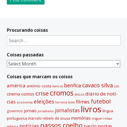
A
l
t
Procurando coisas
e
Search
r
for:
n
Coisas passadas
a
t
Coisas
i
passadas
v
Coisas que marcam os coisos
e
cavaco silva
benfica
américa
antónio costa
cds
bancos
:
cromos
crise
diário de notí­
contos
cinema
discos
futebol
eleições
cias
filmes
economia
ferreira leite
livros
jornalistas
jornais
lí­ngua
governos
jornalismo
memórias
portuguesa
marcelo rebelo de sousa
miguel relvas
passos coelho
notí­cias
paulo portas
míºsica