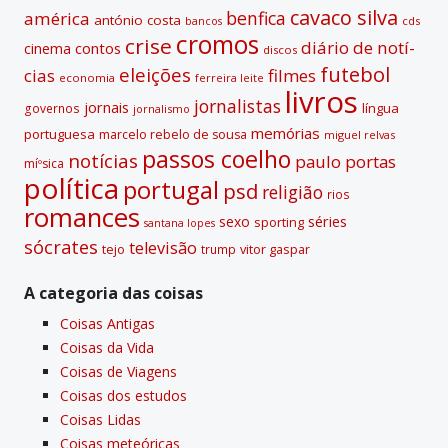
e
cavaco silva
benfica
américa
antónio costa
cds
bancos
:
cromos
crise
diário de notí­
contos
cinema
discos
futebol
eleições
cias
filmes
economia
ferreira leite
livros
jornalistas
jornais
lí­ngua
governos
jornalismo
memórias
portuguesa
marcelo rebelo de sousa
miguel relvas
passos coelho
notí­cias
paulo portas
míºsica
polí­tica
portugal
psd
religião
rios
romances
sexo
séries
sporting
santana lopes
sócrates
televisão
tejo
vitor gaspar
trump
A categoria das coisas
Coisas Antigas
Coisas da Vida
Coisas de Viagens
Coisas dos estudos
Coisas Lidas
Coisas meteóricas