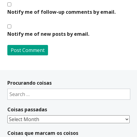
Notify me of follow-up comments by email.
Notify me of new posts by email.
A
l
t
Procurando coisas
e
Search
r
for:
n
Coisas passadas
a
t
Coisas
i
passadas
v
Coisas que marcam os coisos