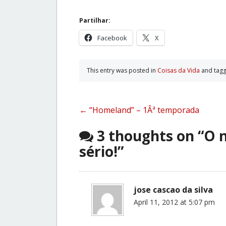
Partilhar:
Facebook
X
This entry was posted in
Coisas da Vida
and tag
Post
←
“Homeland” – 1Âª temporada
navigation
3 thoughts on “
O n
sério!
”
jose cascao da silva
April 11, 2012 at 5:07 pm