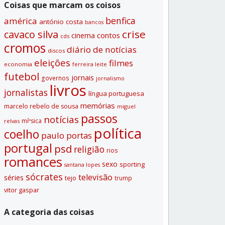
Coisas que marcam os coisos
benfica
américa
antónio costa
bancos
crise
cavaco silva
contos
cinema
cds
cromos
diário de notí­cias
discos
eleições
filmes
economia
ferreira leite
futebol
jornais
governos
jornalismo
livros
jornalistas
lí­ngua portuguesa
memórias
marcelo rebelo de sousa
miguel
passos
notí­cias
míºsica
relvas
polí­tica
coelho
paulo portas
portugal
psd
religião
rios
romances
sexo
sporting
santana lopes
sócrates
televisão
séries
tejo
trump
vitor gaspar
A categoria das coisas