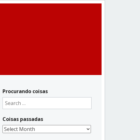
Procurando coisas
Search
for:
Coisas passadas
Coisas
passadas