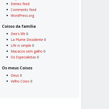
Entries feed
Comments feed
WordPress.org
Coisos da famí­lia
Dee's life
0
La Plume Dissidente
0
Life is simple
0
Macacos sem galho
0
Os Especialistas
0
Os meus Coisos
Deus
0
Velho Coiso
0