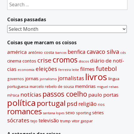
Search
r
for:
n
Coisas passadas
a
t
Coisas
i
passadas
v
Coisas que marcam os coisos
e
cavaco silva
benfica
américa
antónio costa
cds
bancos
:
cromos
crise
diário de notí­
contos
cinema
discos
futebol
eleições
cias
filmes
economia
ferreira leite
livros
jornalistas
jornais
lí­ngua
governos
jornalismo
memórias
portuguesa
marcelo rebelo de sousa
miguel relvas
passos coelho
notí­cias
paulo portas
míºsica
polí­tica
portugal
psd
religião
rios
romances
sexo
séries
sporting
santana lopes
sócrates
televisão
tejo
vitor gaspar
trump
A categoria das coisas