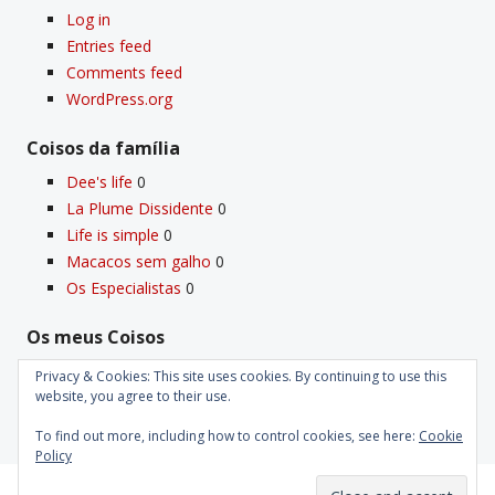
Log in
Entries feed
Comments feed
WordPress.org
Coisos da famí­lia
Dee's life
0
La Plume Dissidente
0
Life is simple
0
Macacos sem galho
0
Os Especialistas
0
Os meus Coisos
Deus
0
Privacy & Cookies: This site uses cookies. By continuing to use this
Velho Coiso
0
website, you agree to their use.
To find out more, including how to control cookies, see here:
Cookie
Policy