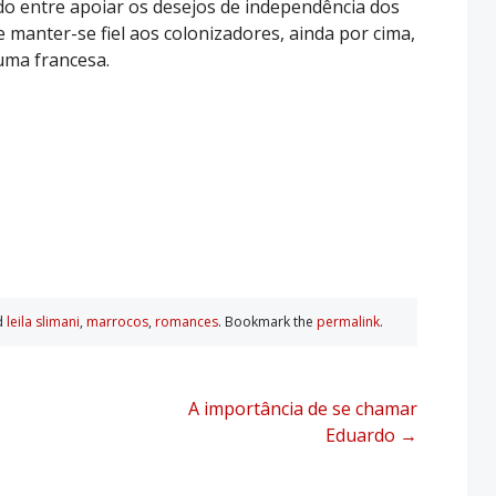
ido entre apoiar os desejos de independência dos
 manter-se fiel aos colonizadores, ainda por cima,
uma francesa.
d
leila slimani
,
marrocos
,
romances
. Bookmark the
permalink
.
A importância de se chamar
Eduardo
→