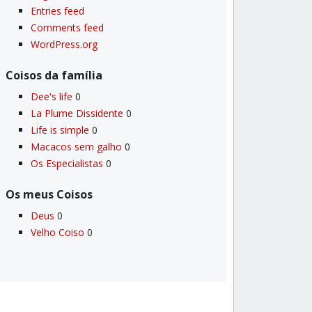
Entries feed
Comments feed
WordPress.org
Coisos da famí­lia
Dee's life
0
La Plume Dissidente
0
Life is simple
0
Macacos sem galho
0
Os Especialistas
0
Os meus Coisos
Deus
0
Velho Coiso
0