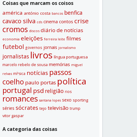
Coisas que marcam os coisos
benfica
américa
antónio costa
bancos
crise
cavaco silva
contos
cinema
cds
cromos
diário de notí­cias
discos
eleições
filmes
economia
ferreira leite
futebol
jornais
governos
jornalismo
livros
jornalistas
lí­ngua portuguesa
memórias
marcelo rebelo de sousa
miguel
passos
notí­cias
míºsica
relvas
polí­tica
coelho
paulo portas
portugal
psd
religião
rios
romances
sexo
sporting
santana lopes
sócrates
televisão
séries
tejo
trump
vitor gaspar
A categoria das coisas