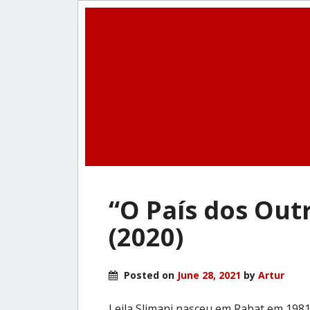
“O País dos Outr
(2020)
Posted on
June 28, 2021
by
Artur
Leila Slimani nasceu em Rabat em 1981