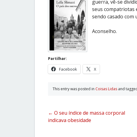
guerra, vê-se divid
seus compatriotas e
sendo casado com 
Aconselho.
Partilhar:
Facebook
X
This entry was posted in
Coisas Lidas
and tagge
Post
←
O seu índice de massa corporal
indicava obesidade
navigation