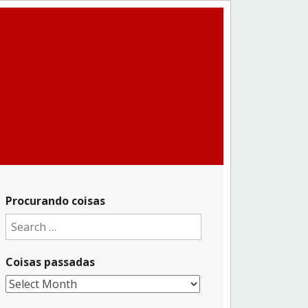
Procurando coisas
Search
for:
Coisas passadas
Coisas
passadas