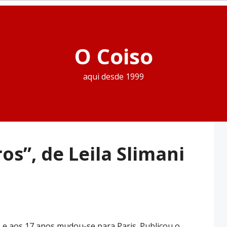
O Coiso
aqui desde 1999
os”, de Leila Slimani
 e aos 17 anos mudou-se para Paris. Publicou o