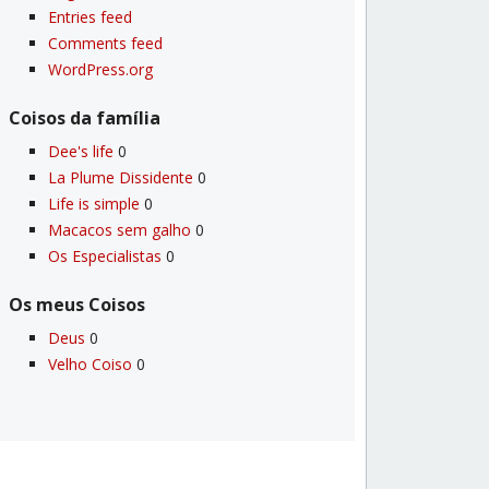
Entries feed
Comments feed
WordPress.org
Coisos da famí­lia
Dee's life
0
La Plume Dissidente
0
Life is simple
0
Macacos sem galho
0
Os Especialistas
0
Os meus Coisos
Deus
0
Velho Coiso
0