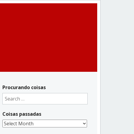
Procurando coisas
Search
for:
Coisas passadas
Coisas
passadas