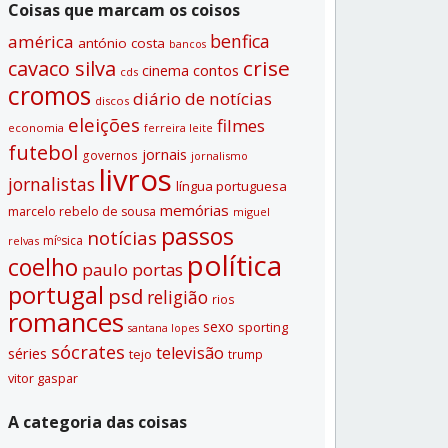
Coisas que marcam os coisos
benfica
américa
antónio costa
bancos
crise
cavaco silva
contos
cinema
cds
cromos
diário de notí­cias
discos
eleições
filmes
economia
ferreira leite
futebol
jornais
governos
jornalismo
livros
jornalistas
lí­ngua portuguesa
memórias
marcelo rebelo de sousa
miguel
passos
notí­cias
míºsica
relvas
polí­tica
coelho
paulo portas
portugal
psd
religião
rios
romances
sexo
sporting
santana lopes
sócrates
televisão
séries
tejo
trump
vitor gaspar
A categoria das coisas