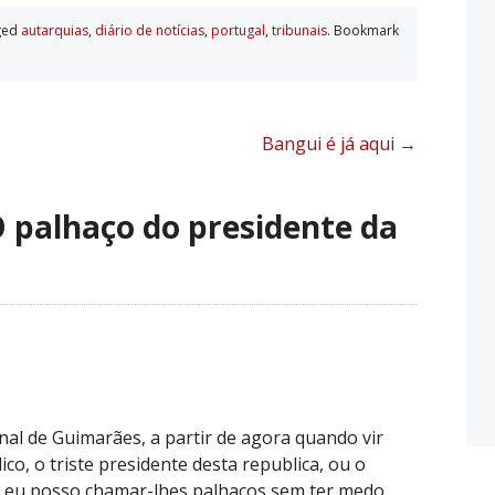
ged
autarquias
,
diário de notí­cias
,
portugal
,
tribunais
. Bookmark
Bangui é já aqui
→
 palhaço do presidente da
al de Guimarães, a partir de agora quando vir
co, o triste presidente desta republica, ou o
, eu posso chamar-lhes palhaços sem ter medo