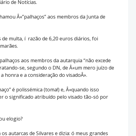
rio de Notícias.
l chamou Â«”palhaços” aos membros da Junta de
 de multa, í razão de 6,20 euros diários, foi
imarães.
 palhaços aos membros da autarquia “não excede
 tratando-se, segundo o DN, de Â«um mero juízo de
 a honra e a consideração do visadoÂ».
haço” é polissémica (toma!) e, Â«quando isso
r o significado atribuído pelo visado tão-só por
 ou elogio?
os autarcas de Silvares e dizia: ó meus grandes