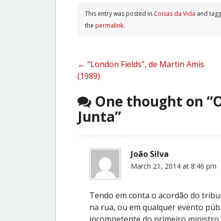
This entry was posted in
Coisas da Vida
and tag
the
permalink
.
Post
←
“London Fields”, de Martin Amis
(1989)
navigation
One thought on “
O
Junta
”
João Silva
March 21, 2014 at 8:46 pm
Tendo em conta o acordão do tribun
na rua, ou em qualquer evento públi
incompetente do primeiro ministro