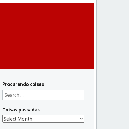
Procurando coisas
Search
for:
Coisas passadas
Coisas
passadas