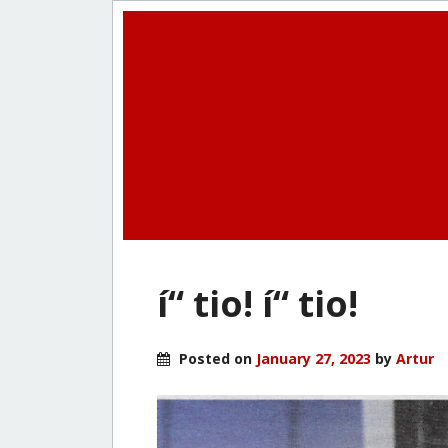
í“ tio! í“ tio!
Posted on
January 27, 2023
by
Artur