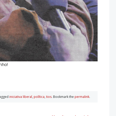
inho!
tagged
iniciativa liberal
,
polí­tica
,
tios
. Bookmark the
permalink
.