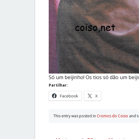
Só um beijinho! Os tios só dão um beij
Partilhar:
Facebook
X
This entry was posted in
Cromos do Coiso
and 