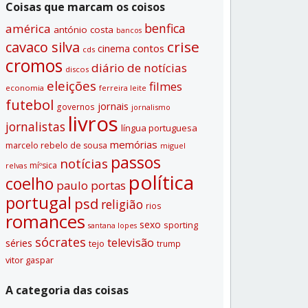
Coisas que marcam os coisos
benfica
américa
antónio costa
bancos
crise
cavaco silva
contos
cinema
cds
cromos
diário de notí­cias
discos
eleições
filmes
economia
ferreira leite
futebol
jornais
governos
jornalismo
livros
jornalistas
lí­ngua portuguesa
memórias
marcelo rebelo de sousa
miguel
passos
notí­cias
míºsica
relvas
polí­tica
coelho
paulo portas
portugal
psd
religião
rios
romances
sexo
sporting
santana lopes
sócrates
televisão
séries
tejo
trump
vitor gaspar
A categoria das coisas