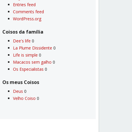
Entries feed
Comments feed
WordPress.org
Coisos da famí­lia
Dee's life
0
La Plume Dissidente
0
Life is simple
0
Macacos sem galho
0
Os Especialistas
0
Os meus Coisos
Deus
0
Velho Coiso
0