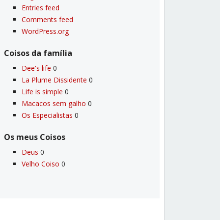
Entries feed
Comments feed
WordPress.org
Coisos da famí­lia
Dee's life
0
La Plume Dissidente
0
Life is simple
0
Macacos sem galho
0
Os Especialistas
0
Os meus Coisos
Deus
0
Velho Coiso
0