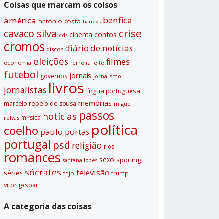
Coisas que marcam os coisos
benfica
américa
antónio costa
bancos
crise
cavaco silva
contos
cinema
cds
cromos
diário de notí­cias
discos
eleições
filmes
economia
ferreira leite
futebol
jornais
governos
jornalismo
livros
jornalistas
lí­ngua portuguesa
memórias
marcelo rebelo de sousa
miguel
passos
notí­cias
míºsica
relvas
polí­tica
coelho
paulo portas
portugal
psd
religião
rios
romances
sexo
sporting
santana lopes
sócrates
televisão
séries
tejo
trump
vitor gaspar
A categoria das coisas