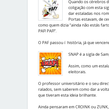
Quando os cérebros d
coligação com esta sig
dar estaladas nos rom
Portas estavam, de ce
como quem dizia “ainda não estás fart
PAF! PAF!”.
O PAF passou í história, já que vence
SNAP é a sigla de Sam
Assim, como um estal
eleitorais.
O professor universitário e o seu dir
ralados, sem saberem como dar a volta 
que tiveram esta ideia brilhante.
Ainda pensaram em CROINK ou ZUNK, m