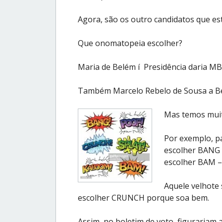
Agora, são os outro candidatos que es
Que onomatopeia escolher?
Maria de Belém í Presidência daria MBA
Também Marcelo Rebelo de Sousa a Be
Mas temos muit
Por exemplo, p
escolher BANG 
escolher BAM –
Aquele velhote
escolher CRUNCH porque soa bem.
Assim, no boletim de voto, figuraria