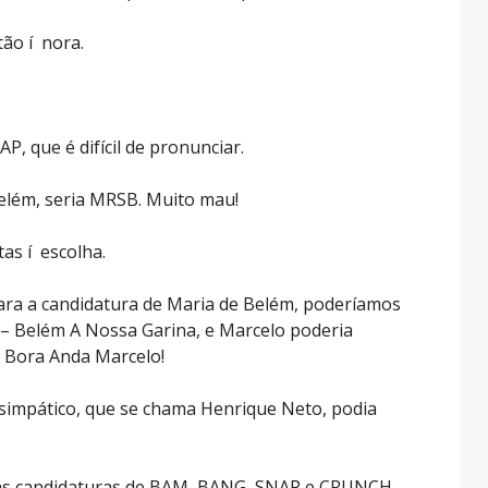
tão í nora.
P, que é difícil de pronunciar.
lém, seria MRSB. Muito mau!
as í escolha.
ara a candidatura de Maria de Belém, poderíamos
– Belém A Nossa Garina, e Marcelo poderia
 Bora Anda Marcelo!
 simpático, que se chama Henrique Neto, podia
m as candidaturas de BAM, BANG, SNAP e CRUNCH.