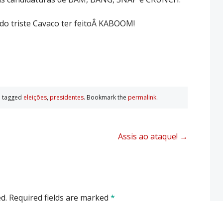
 do triste Cavaco ter feitoÂ KABOOM!
 tagged
eleições
,
presidentes
. Bookmark the
permalink
.
Assis ao ataque!
→
d.
Required fields are marked
*