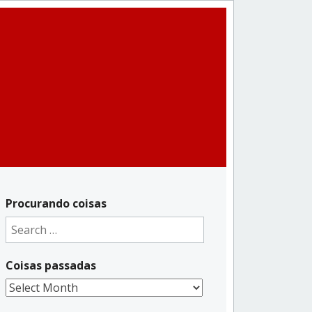
Procurando coisas
Search
for:
Coisas passadas
Coisas
passadas