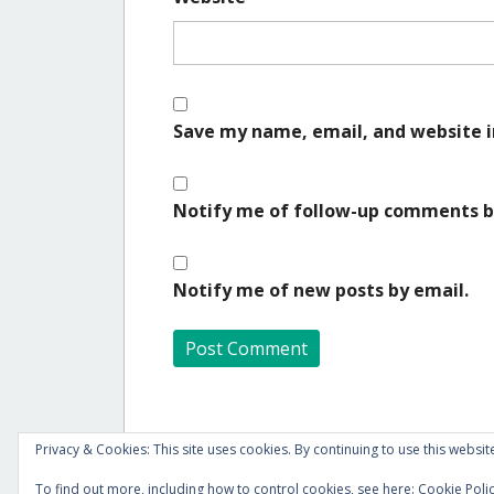
Save my name, email, and website i
Notify me of follow-up comments b
Notify me of new posts by email.
A
l
Privacy & Cookies: This site uses cookies. By continuing to use this website
t
e
To find out more, including how to control cookies, see here:
Cookie Poli