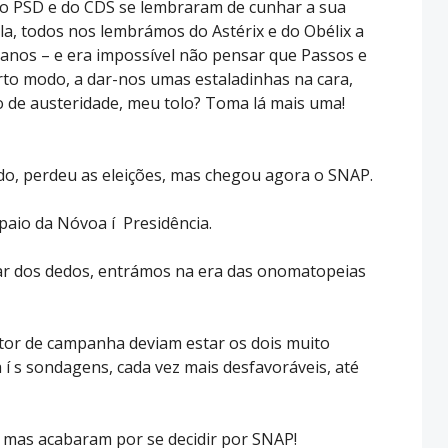
o PSD e do CDS se lembraram de cunhar a sua
la, todos nos lembrámos do Astérix e do Obélix a
anos – e era impossível não pensar que Passos e
rto modo, a dar-nos umas estaladinhas na cara,
o de austeridade, meu tolo? Toma lá mais uma!
ndo, perdeu as eleições, mas chegou agora o SNAP.
paio da Nóvoa í Presidência.
ar dos dedos, entrámos na era das onomatopeias
ector de campanha deviam estar os dois muito
í s sondagens, cada vez mais desfavoráveis, até
as acabaram por se decidir por SNAP!