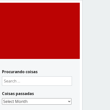
Procurando coisas
Search
for:
Coisas passadas
Coisas
passadas