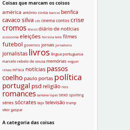
Coisas que marcam os coisos
benfica
américa
antónio costa
bancos
crise
cavaco silva
contos
cinema
cds
cromos
diário de notí­cias
discos
eleições
filmes
economia
ferreira leite
futebol
jornais
governos
jornalismo
livros
jornalistas
lí­ngua portuguesa
memórias
marcelo rebelo de sousa
miguel
passos
notí­cias
míºsica
relvas
polí­tica
coelho
paulo portas
portugal
psd
religião
rios
romances
sexo
sporting
santana lopes
sócrates
televisão
séries
tejo
trump
vitor gaspar
A categoria das coisas