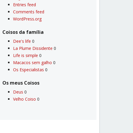
Entries feed
Comments feed
WordPress.org
Coisos da famí­lia
Dee's life
0
La Plume Dissidente
0
Life is simple
0
Macacos sem galho
0
Os Especialistas
0
Os meus Coisos
Deus
0
Velho Coiso
0