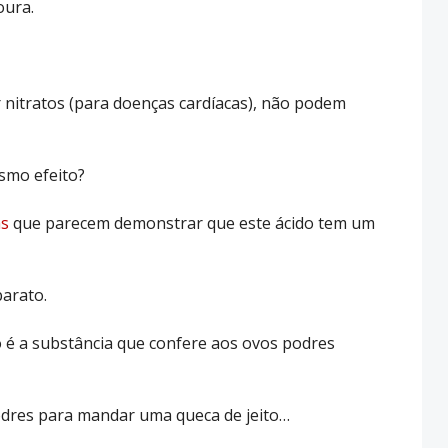
oura.
 nitratos (para doenças cardíacas), não podem
esmo efeito?
as
que parecem demonstrar que este ácido tem um
barato.
o é a substância que confere aos ovos podres
odres para mandar uma queca de jeito…