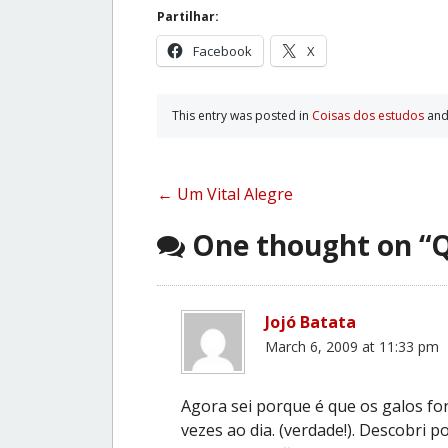
Partilhar:
Facebook
X
This entry was posted in
Coisas dos estudos
and
Post
←
Um Vital Alegre
navigation
One thought on “
Q
Jojó Batata
March 6, 2009 at 11:33 pm
Agora sei porque é que os galos f
vezes ao dia. (verdade!). Descobri 