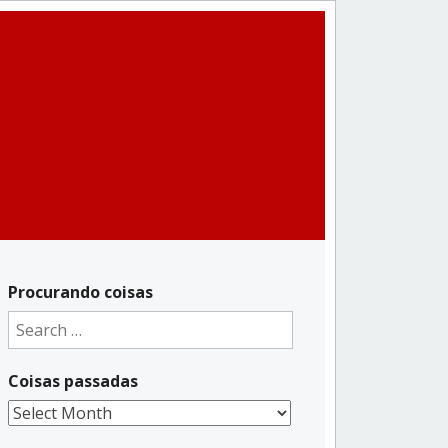
Procurando coisas
Search
for:
Coisas passadas
Coisas
passadas