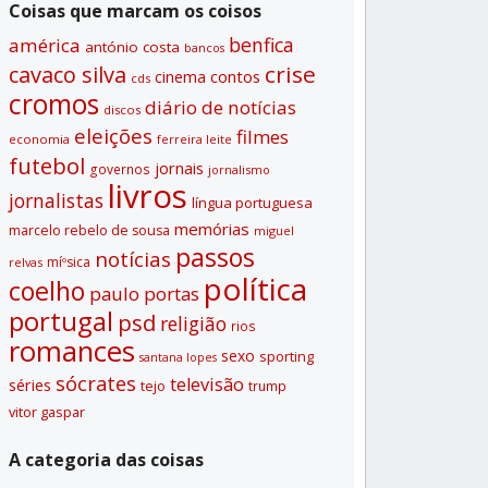
Coisas que marcam os coisos
benfica
américa
antónio costa
bancos
crise
cavaco silva
contos
cinema
cds
cromos
diário de notí­cias
discos
eleições
filmes
economia
ferreira leite
futebol
jornais
governos
jornalismo
livros
jornalistas
lí­ngua portuguesa
memórias
marcelo rebelo de sousa
miguel
passos
notí­cias
míºsica
relvas
polí­tica
coelho
paulo portas
portugal
psd
religião
rios
romances
sexo
sporting
santana lopes
sócrates
televisão
séries
tejo
trump
vitor gaspar
A categoria das coisas