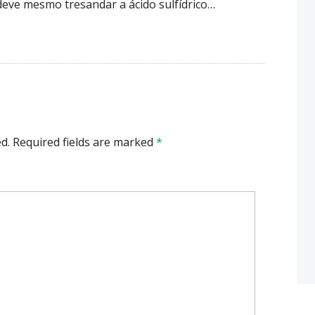
lo deve mesmo tresandar a ácido sulfídrico…
d.
Required fields are marked
*