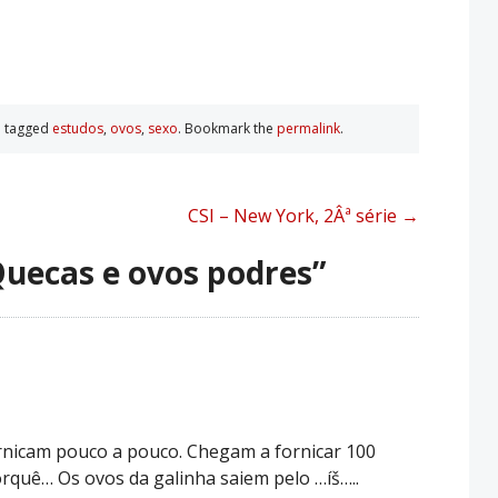
 tagged
estudos
,
ovos
,
sexo
. Bookmark the
permalink
.
CSI – New York, 2Âª série
→
uecas e ovos podres
”
ornicam pouco a pouco. Chegam a fornicar 100
porquê… Os ovos da galinha saiem pelo …íš…..