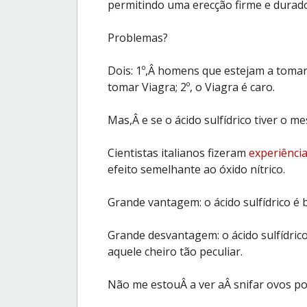
permitindo uma erecção firme e durad
Problemas?
Dois: 1º,Â homens que estejam a tomar
tomar Viagra; 2º, o Viagra é caro.
Mas,Â e se o ácido sulfídrico tiver o m
Cientistas italianos fizeram
experiênci
efeito semelhante ao óxido nítrico.
Grande vantagem: o ácido sulfídrico é 
Grande desvantagem: o ácido sulfídric
aquele cheiro tão peculiar.
Não me estouÂ a ver aÂ snifar ovos p