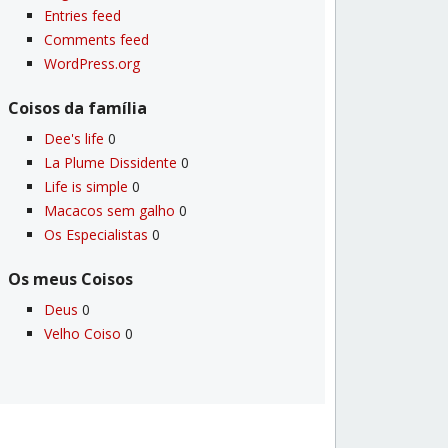
Entries feed
Comments feed
WordPress.org
Coisos da famí­lia
Dee's life
0
La Plume Dissidente
0
Life is simple
0
Macacos sem galho
0
Os Especialistas
0
Os meus Coisos
Deus
0
Velho Coiso
0