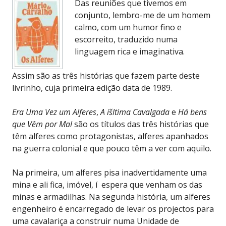
Das reuniões que tivemos em
conjunto, lembro-me de um homem
calmo, com um humor fino e
escorreito, traduzido numa
linguagem rica e imaginativa.
Assim são as três histórias que fazem parte deste
livrinho, cuja primeira edição data de 1989.
Era Uma Vez um Alferes
,
A íšltima Cavalgada
e
Há bens
que Vêm por Mal
são os títulos das três histórias que
têm alferes como protagonistas, alferes apanhados
na guerra colonial e que pouco têm a ver com aquilo.
Na primeira, um alferes pisa inadvertidamente uma
mina e ali fica, imóvel, í espera que venham os das
minas e armadilhas. Na segunda história, um alferes
engenheiro é encarregado de levar os projectos para
uma cavalariça a construir numa Unidade de