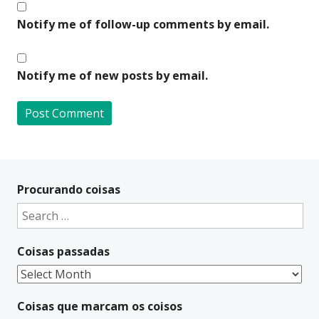
Notify me of follow-up comments by email.
Notify me of new posts by email.
A
l
t
Procurando coisas
e
Search
r
for:
n
Coisas passadas
a
t
Coisas
i
passadas
v
Coisas que marcam os coisos