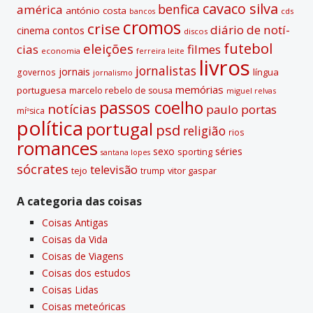
e
cavaco silva
benfica
américa
antónio costa
cds
bancos
:
cromos
crise
diário de notí­
contos
cinema
discos
futebol
eleições
cias
filmes
economia
ferreira leite
livros
jornalistas
jornais
lí­ngua
governos
jornalismo
memórias
portuguesa
marcelo rebelo de sousa
miguel relvas
passos coelho
notí­cias
paulo portas
míºsica
polí­tica
portugal
psd
religião
rios
romances
sexo
séries
sporting
santana lopes
sócrates
televisão
tejo
vitor gaspar
trump
A categoria das coisas
Coisas Antigas
Coisas da Vida
Coisas de Viagens
Coisas dos estudos
Coisas Lidas
Coisas meteóricas